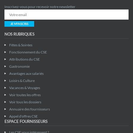
Inscrivez-vous pour recevoir notre newsletter
JE M'INSCRIS
NOS RUBRIQUES
Fêtes & Soirées
Fonctionnement du CSE
Attributions du CSE
Gastronomie
Avantages aux salariés
Loisirs & Culture
Vacances & Voyages
Voir toutes les offres
Voir tous les dossiers
Annuaire des fournisseurs
Appel d'offres CSE
ESPACE FOURNISSEURS
Les CSE vous intéressent ?