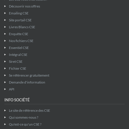
Découvrir nos offres
Emailing CSE
Site portail CSE
Livres Blancs CSE
Enquête CSE
Nos fichiers CSE
Essentiel CSE
Intégral CSE
Siret CSE
Fichier CSE
Se référencer gratuitement
Demande d'information
API
INFO SOCIÉTÉ
Le site de référence des CSE
Qui sommes-nous ?
Qu'est-ce qu'un CSE ?