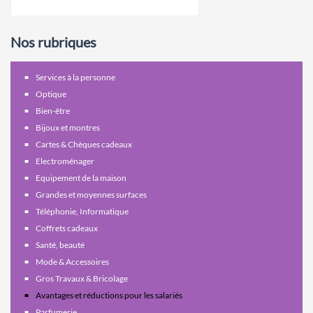
Nos rubriques
Services à la personne
Optique
Bien-être
Bijoux et montres
Cartes & Chèques cadeaux
Electroménager
Equipement de la maison
Grandes et moyennes surfaces
Téléphonie, Informatique
Coffrets cadeaux
Santé, beauté
Mode & Accessoires
Gros Travaux & Bricolage
Avantages et réductions pour les salariés
Parfumerie