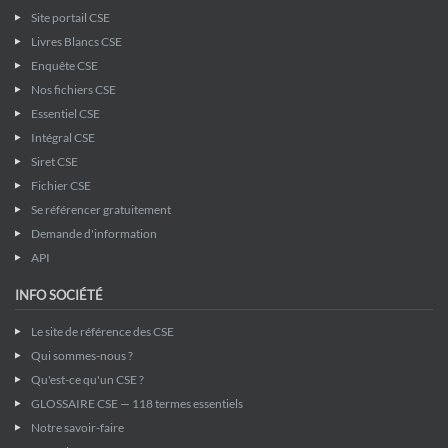
Site portail CSE
Livres Blancs CSE
Enquête CSE
Nos fichiers CSE
Essentiel CSE
Intégral CSE
Siret CSE
Fichier CSE
Se référencer gratuitement
Demande d'information
API
INFO SOCIÉTÉ
Le site de référence des CSE
Qui sommes-nous ?
Qu'est-ce qu'un CSE ?
GLOSSAIRE CSE — 118 termes essentiels
Notre savoir-faire