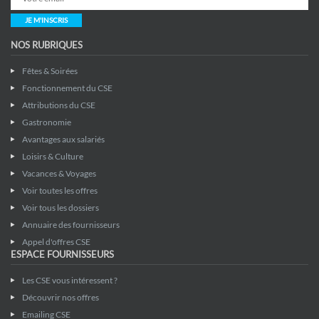
JE M'INSCRIS
NOS RUBRIQUES
Fêtes & Soirées
Fonctionnement du CSE
Attributions du CSE
Gastronomie
Avantages aux salariés
Loisirs & Culture
Vacances & Voyages
Voir toutes les offres
Voir tous les dossiers
Annuaire des fournisseurs
Appel d'offres CSE
ESPACE FOURNISSEURS
Les CSE vous intéressent ?
Découvrir nos offres
Emailing CSE