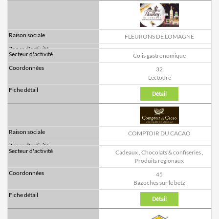
FLEURONS DE LOMAGNE
Colis gastronomique
32
Lectoure
Détail
COMPTOIR DU CACAO
Cadeaux
,
Chocolats & confiseries
,
Produits regionaux
45
Bazoches sur le betz
Détail