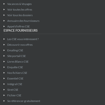
Vacances & Voyages
Voir toutes les offres
Voir tous les dossiers
Annuaire des fournisseurs
Appel d'offres CSE
ESPACE FOURNISSEURS
Les CSE vous intéressent ?
Découvrir nos offres
Emailing CSE
Site portail CSE
Livres Blancs CSE
Enquête CSE
Nos fichiers CSE
Essentiel CSE
Intégral CSE
Siret CSE
Fichier CSE
Se référencer gratuitement