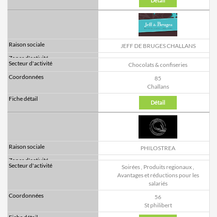
Détail
JEFF DE BRUGES CHALLANS
Chocolats & confiseries
85
Challans
Détail
PHILOSTREA
Soirées
,
Produits regionaux
,
Avantages et réductions pour les
salariés
56
St philibert