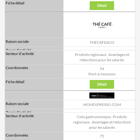
Détail
THECAFE&CO
Produits regionaux
,
Avantages et
réductions pour les salariés
54
Pont-à-mousson
Détail
MONEXPRESSO.COM
Colis gastronomique
,
Produits
regionaux
,
Avantages et réductions
pour les salariés
75