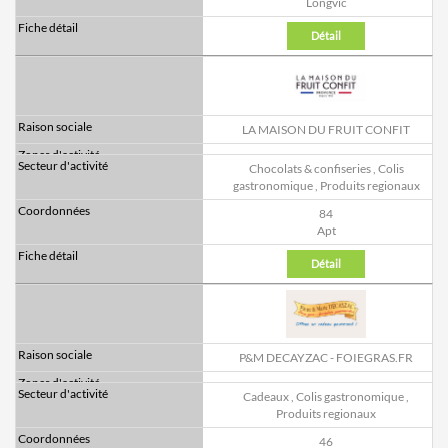
Longvic
Détail
LA MAISON DU FRUIT CONFIT
Chocolats & confiseries
,
Colis
gastronomique
,
Produits regionaux
84
Apt
Détail
P&M DECAYZAC - FOIEGRAS.FR
Cadeaux
,
Colis gastronomique
,
Produits regionaux
46