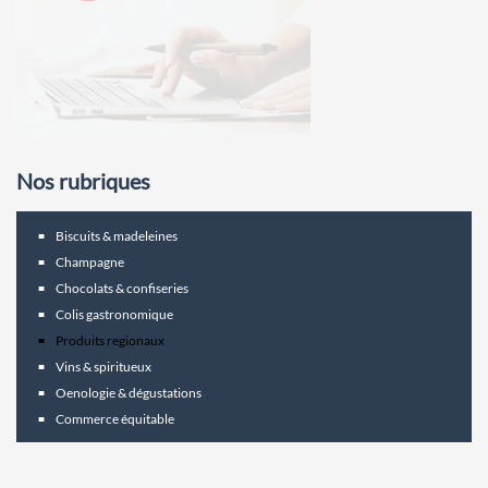
Nos rubriques
Biscuits & madeleines
Champagne
Chocolats & confiseries
Colis gastronomique
Produits regionaux
Vins & spiritueux
Oenologie & dégustations
Commerce équitable