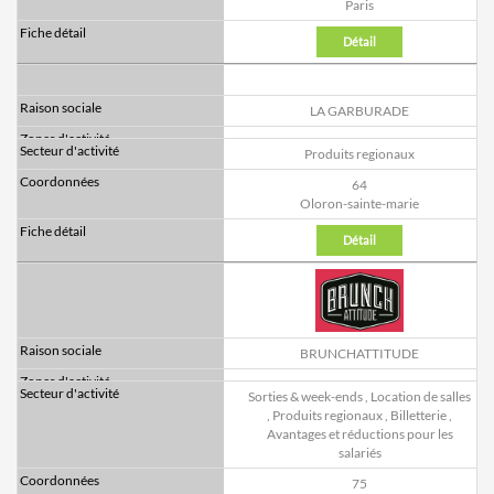
Paris
Détail
LA GARBURADE
Produits regionaux
64
Oloron-sainte-marie
Détail
BRUNCHATTITUDE
Sorties & week-ends
,
Location de salles
,
Produits regionaux
,
Billetterie
,
Avantages et réductions pour les
salariés
75