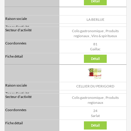
Détail
LA BERLUE
Colis gastronomique
,
Produits
regionaux
,
Vins & spiritueux
81
Gaillac
Détail
CELLIER DU PERIGORD
Colis gastronomique
,
Produits
regionaux
24
Sarlat
Détail