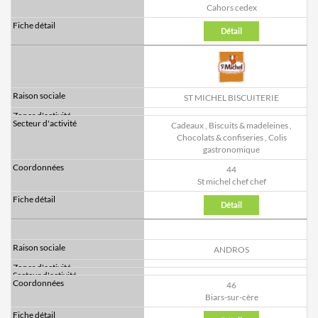
Cahors cedex
Détail
ST MICHEL BISCUITERIE
Cadeaux
,
Biscuits & madeleines
,
Chocolats & confiseries
,
Colis
gastronomique
44
St michel chef chef
Détail
ANDROS
46
Biars-sur-cère