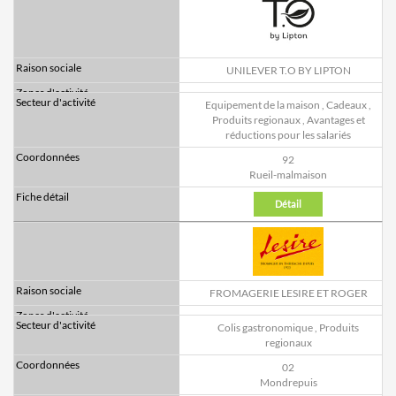
UNILEVER T.O BY LIPTON
Equipement de la maison
,
Cadeaux
,
Produits regionaux
,
Avantages et
réductions pour les salariés
92
Rueil-malmaison
Détail
FROMAGERIE LESIRE ET ROGER
Colis gastronomique
,
Produits
regionaux
02
Mondrepuis