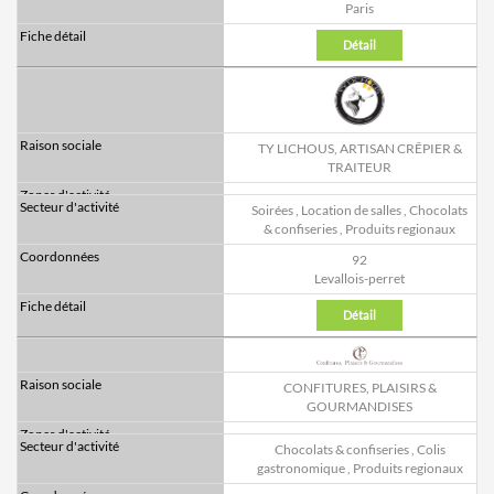
Paris
Détail
TY LICHOUS, ARTISAN CRÊPIER &
TRAITEUR
Soirées
,
Location de salles
,
Chocolats
& confiseries
,
Produits regionaux
92
Levallois-perret
Détail
CONFITURES, PLAISIRS &
GOURMANDISES
Chocolats & confiseries
,
Colis
gastronomique
,
Produits regionaux