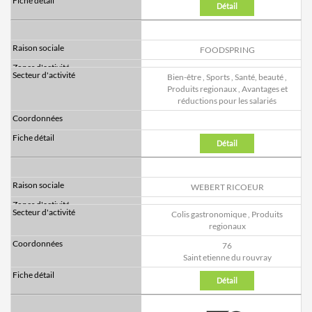
Détail
FOODSPRING
Bien-être
,
Sports
,
Santé, beauté
,
Produits regionaux
,
Avantages et
réductions pour les salariés
Détail
WEBERT RICOEUR
Colis gastronomique
,
Produits
regionaux
76
Saint etienne du rouvray
Détail