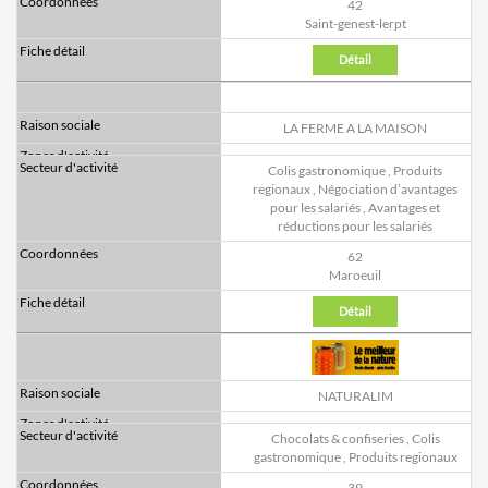
42
Saint-genest-lerpt
Détail
LA FERME A LA MAISON
Colis gastronomique
,
Produits
regionaux
,
Négociation d’avantages
pour les salariés
,
Avantages et
réductions pour les salariés
62
Maroeuil
Détail
NATURALIM
Chocolats & confiseries
,
Colis
gastronomique
,
Produits regionaux
39