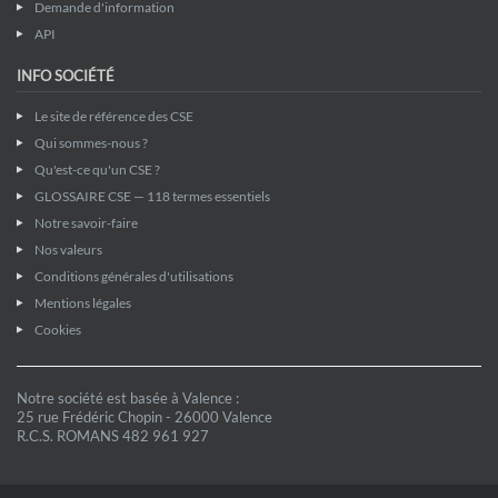
Demande d'information
API
INFO SOCIÉTÉ
Le site de référence des CSE
Qui sommes-nous ?
Qu'est-ce qu'un CSE ?
GLOSSAIRE CSE — 118 termes essentiels
Notre savoir-faire
Nos valeurs
Conditions générales d'utilisations
Mentions légales
Cookies
Notre société est basée à Valence :
25 rue Frédéric Chopin - 26000 Valence
R.C.S. ROMANS 482 961 927