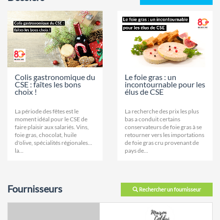
Colis gastronomique du
Le foie gras : un
CSE : faîtes les bons
incontournable pour les
choix !
élus de CSE
La période des fêtes est le
La recherche des prix les plus
moment idéal pour le CSE de
bas a conduit certains
faire plaisir aux salariés. Vins,
conservateurs de foie gras à se
foie gras, chocolat, huile
retourner vers les importations
d'olive, spécialités régionales...
de foie gras cru provenant de
la...
pays de...
Fournisseurs
Rechercher un fournisseur