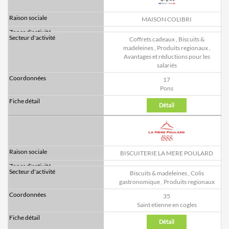
MAISON COLIBRI
Coffrets cadeaux
,
Biscuits &
madeleines
,
Produits regionaux
,
Avantages et réductions pour les
salariés
17
Pons
Détail
BISCUITERIE LA MERE POULARD
Biscuits & madeleines
,
Colis
gastronomique
,
Produits regionaux
35
Saint etienne en cogles
Détail