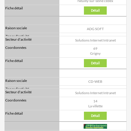
Neuilly-sur-seine cedex
Détail
ADG SOFT
Solutions Internet Intranet
69
Grigny
Détail
CD-WEB
Solutions Internet Intranet
14
La villette
Détail