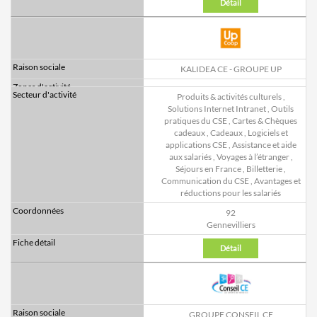
Détail
KALIDEA CE - GROUPE UP
Produits & activités culturels
,
Solutions Internet Intranet
,
Outils
pratiques du CSE
,
Cartes & Chèques
cadeaux
,
Cadeaux
,
Logiciels et
applications CSE
,
Assistance et aide
aux salariés
,
Voyages à l’étranger
,
Séjours en France
,
Billetterie
,
Communication du CSE
,
Avantages et
réductions pour les salariés
92
Gennevilliers
Détail
GROUPE CONSEIL CE