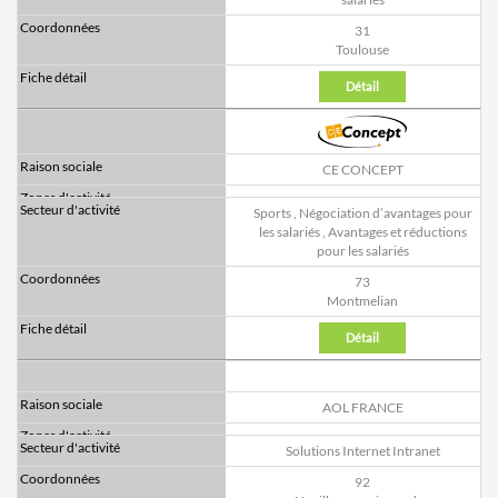
31
Toulouse
Détail
CE CONCEPT
Sports
,
Négociation d’avantages pour
les salariés
,
Avantages et réductions
pour les salariés
73
Montmelian
Détail
AOL FRANCE
Solutions Internet Intranet
92