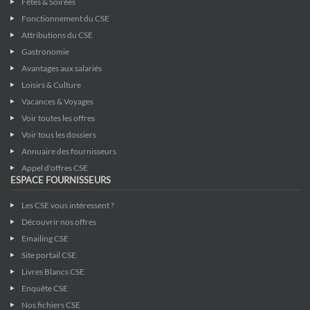
Fêtes & Soirées
Fonctionnement du CSE
Attributions du CSE
Gastronomie
Avantages aux salariés
Loisirs & Culture
Vacances & Voyages
Voir toutes les offres
Voir tous les dossiers
Annuaire des fournisseurs
Appel d'offres CSE
ESPACE FOURNISSEURS
Les CSE vous intéressent ?
Découvrir nos offres
Emailing CSE
Site portail CSE
Livres Blancs CSE
Enquête CSE
Nos fichiers CSE