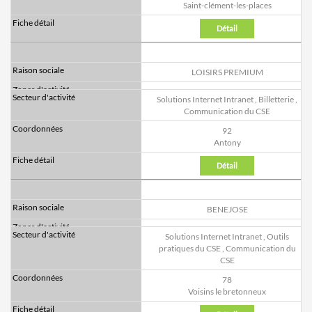
Saint-clément-les-places
Détail
LOISIRS PREMIUM
Solutions Internet Intranet
,
Billetterie
,
Communication du CSE
92
Antony
Détail
BENEJOSE
Solutions Internet Intranet
,
Outils
pratiques du CSE
,
Communication du
CSE
78
Voisins le bretonneux