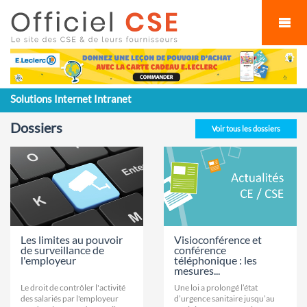
Cookies management panel
Solutions Internet Intranet
Dossiers
Voir tous les dossiers
Les limites au pouvoir
Visioconférence et
de surveillance de
conférence
l'employeur
téléphonique : les
mesures...
Le droit de contrôler l'activité
Une loi a prolongé l’état
des salariés par l'employeur
d’urgence sanitaire jusqu’au