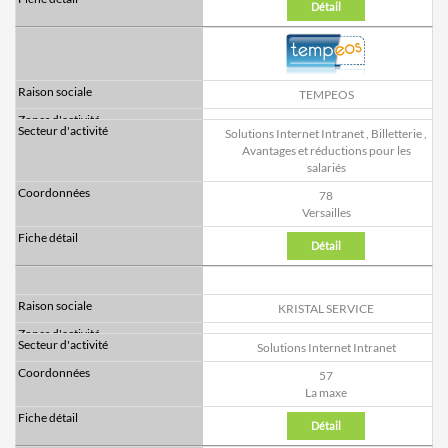
Détail
TEMPEOS
Solutions Internet Intranet
,
Billetterie
,
Avantages et réductions pour les
salariés
78
Versailles
Détail
KRISTAL SERVICE
Solutions Internet Intranet
57
La maxe
Détail