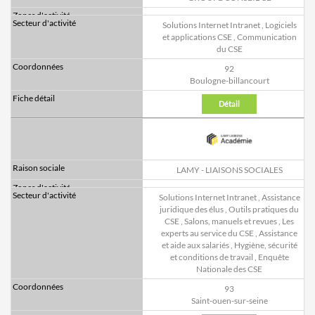
Solutions Internet Intranet
,
Logiciels
et applications CSE
,
Communication
du CSE
92
Boulogne-billancourt
Détail
LAMY - LIAISONS SOCIALES
Solutions Internet Intranet
,
Assistance
juridique des élus
,
Outils pratiques du
CSE
,
Salons, manuels et revues
,
Les
experts au service du CSE
,
Assistance
et aide aux salariés
,
Hygiène, sécurité
et conditions de travail
,
Enquête
Nationale des CSE
93
Saint-ouen-sur-seine