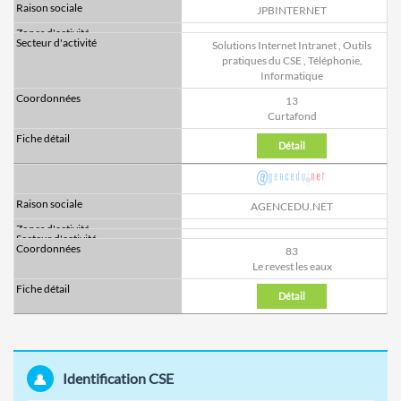
JPBINTERNET
Solutions Internet Intranet
,
Outils
pratiques du CSE
,
Téléphonie,
Informatique
13
Curtafond
Détail
AGENCEDU.NET
83
Le revest les eaux
Détail
Identification CSE