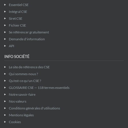
Essentiel CSE
Intégral CSE
Siret CSE
Fichier CSE
Se référencer gratuitement
Demande d'information
API
INFO SOCIÉTÉ
Le site de référence des CSE
Qui sommes-nous ?
Qu'est-ce qu'un CSE ?
GLOSSAIRE CSE — 118 termes essentiels
Notre savoir-faire
Nos valeurs
Conditions générales d'utilisations
Mentions légales
Cookies