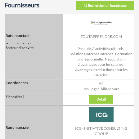
Fournisseurs
Rechercher un fournisseur
TOUTAPPRENDRE.COM
Produits & activités culturels
,
Solutions Internet Intranet
,
Formation
professionnelle
,
Négociation
d’avantages pour les salariés
,
Avantages et réductions pour les
salariés
92
Boulogne-billancourt
Détail
ICG - INITIATIVE CONSULTING
GROUP