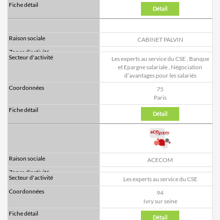
Détail
CABINET PALVIN
Les experts au service du CSE
,
Banque
et Epargne salariale
,
Négociation
d’avantages pour les salariés
75
Paris
Détail
ACECOM
Les experts au service du CSE
94
Ivry sur seine
Détail