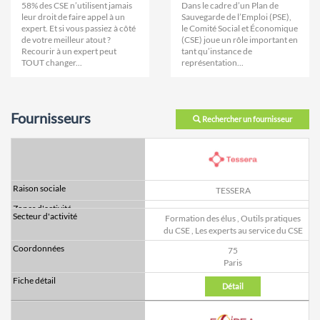
58% des CSE n’utilisent jamais
Dans le cadre d’un Plan de
leur droit de faire appel à un
Sauvegarde de l’Emploi (PSE),
expert. Et si vous passiez à côté
le Comité Social et Économique
de votre meilleur atout ?
(CSE) joue un rôle important en
Recourir à un expert peut
tant qu’instance de
TOUT changer...
représentation...
Fournisseurs
Rechercher un fournisseur
TESSERA
Formation des élus
,
Outils pratiques
du CSE
,
Les experts au service du CSE
75
Paris
Détail