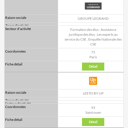
GROUPE LEGRAND
Formation des élus
,
Assistance
juridique des élus
,
Les experts au
service du CSE
,
Enquête Nationale des
CSE
75
Paris
Détail
LEETO BY UP
93
Saint ouen
Détail