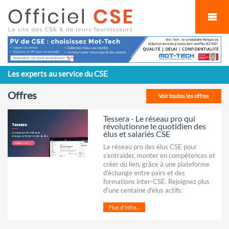
Cookies management panel
Les experts au service du CSE
Offres
Voir toutes les offres
Tessera - Le réseau pro qui
révolutionne le quotidien des
élus et salariés CSE
Le réseau pro des élus CSE pour
s’entraider, monter en compétences et
créer du lien, grâce à une plateforme
d’échange entre pairs et des
formations inter-CSE. Rejoignez plus
d'une centaine d'élus actifs.
Plus d'infos...