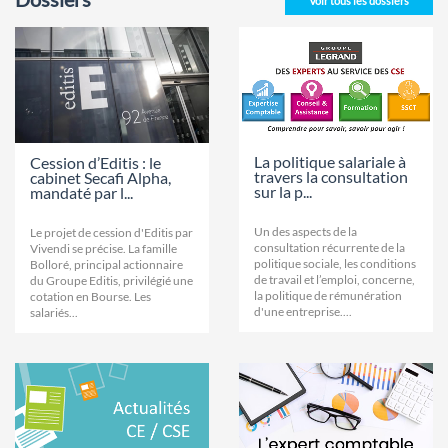
Voir tous les dossiers
La politique salariale à
Cession d’Editis : le
travers la consultation
cabinet Secafi Alpha,
sur la p...
mandaté par l...
Un des aspects de la
Le projet de cession d'Editis par
consultation récurrente de la
Vivendi se précise. La famille
politique sociale, les conditions
Bolloré, principal actionnaire
de travail et l’emploi, concerne,
du Groupe Editis, privilégié une
la politique de rémunération
cotation en Bourse. Les
d'une entreprise....
salariés...