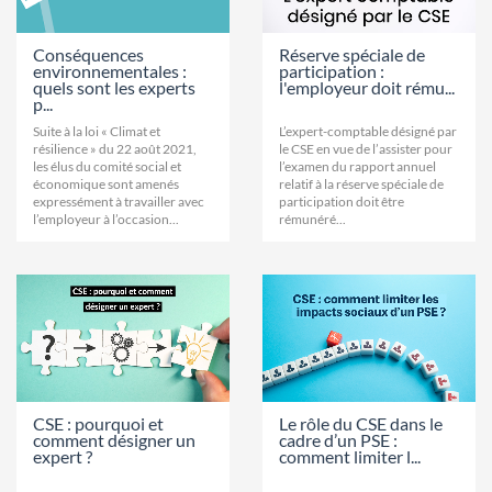
Conséquences
Réserve spéciale de
environnementales :
participation :
quels sont les experts
l'employeur doit rému...
p...
Suite à la loi « Climat et
L’expert-comptable désigné par
résilience » du 22 août 2021,
le CSE en vue de l’assister pour
les élus du comité social et
l’examen du rapport annuel
économique sont amenés
relatif à la réserve spéciale de
expressément à travailler avec
participation doit être
l’employeur à l’occasion...
rémunéré...
CSE : pourquoi et
Le rôle du CSE dans le
comment désigner un
cadre d’un PSE :
expert ?
comment limiter l...