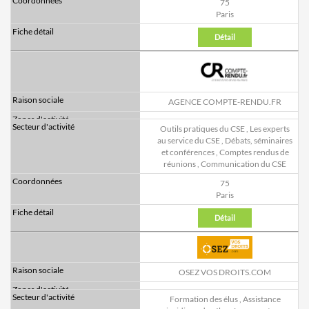
75
Paris
Détail
AGENCE COMPTE-RENDU.FR
Outils pratiques du CSE
,
Les experts
au service du CSE
,
Débats, séminaires
et conférences
,
Comptes rendus de
réunions
,
Communication du CSE
75
Paris
Détail
OSEZ VOS DROITS.COM
Formation des élus
,
Assistance