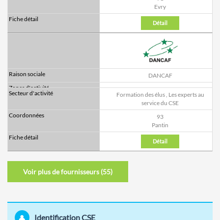
Evry
Détail
DANCAF
Formation des élus
,
Les experts au
service du CSE
93
Pantin
Détail
Voir plus de fournisseurs (
55
)
Identification CSE