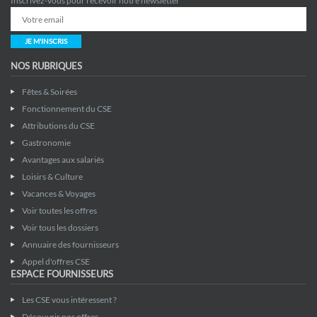
Inscrivez-vous pour recevoir notre newsletter
JE M'INSCRIS
NOS RUBRIQUES
Fêtes & Soirées
Fonctionnement du CSE
Attributions du CSE
Gastronomie
Avantages aux salariés
Loisirs & Culture
Vacances & Voyages
Voir toutes les offres
Voir tous les dossiers
Annuaire des fournisseurs
Appel d'offres CSE
ESPACE FOURNISSEURS
Les CSE vous intéressent ?
Découvrir nos offres