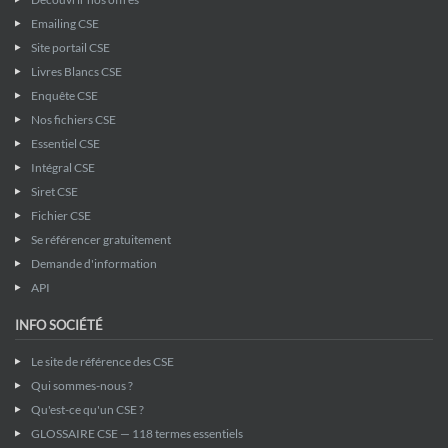
Emailing CSE
Site portail CSE
Livres Blancs CSE
Enquête CSE
Nos fichiers CSE
Essentiel CSE
Intégral CSE
Siret CSE
Fichier CSE
Se référencer gratuitement
Demande d'information
API
INFO SOCIÉTÉ
Le site de référence des CSE
Qui sommes-nous ?
Qu'est-ce qu'un CSE ?
GLOSSAIRE CSE — 118 termes essentiels