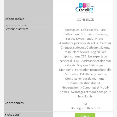
CONSEILCE
Spectacles
,
Loisirs actifs
,
Parc
d’attraction
,
Formation des élus
,
Sorties & week-ends
,
Photo
,
Assistance juridique des élus
,
Cartes &
Chèques cadeaux
,
Cadeaux
,
Salons,
manuels et revues
,
Logiciels et
applications CSE
,
Les experts au
service du CSE
,
Assistance et aide aux
salariés
,
Voyages à l’étranger
,
Montagne
,
Formation professionnelle
,
Mutuelles
,
Billetterie
,
Cinéma
,
Comptes rendus de réunions
,
Communication du CSE
,
Hébergement - Campings et Mobil-
homes
,
Avantages et réductions pour
les salariés
92
Boulogne billancourt
Détail