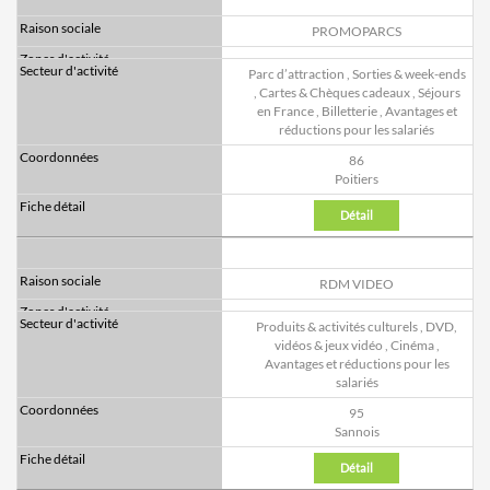
PROMOPARCS
Parc d’attraction
,
Sorties & week-ends
,
Cartes & Chèques cadeaux
,
Séjours
en France
,
Billetterie
,
Avantages et
réductions pour les salariés
86
Poitiers
Détail
RDM VIDEO
Produits & activités culturels
,
DVD,
vidéos & jeux vidéo
,
Cinéma
,
Avantages et réductions pour les
salariés
95
Sannois
Détail