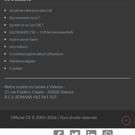
Le site de référence des CSE
Qui sommes-nous ?
Qu'est-ce qu'un CSE ?
GLOSSAIRE CSE — 118 termes essentiels
Notre savoir-faire
Nos valeurs
Conditions générales d'utilisations
Mentions légales
Cookies
Notre société est basée à Valence :
25 rue Frédéric Chopin - 26000 Valence
R.C.S. ROMANS 482 961 927
Officiel CE © 2005-2026 | Tous droits réservés