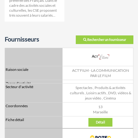
préférée des Français. Dans le
cadre des activités sociales et
culturelles, les CSE proposent
très souvent à leurs salariés...
Fournisseurs
Rechercher un fournisseur
ACT'FILM - LA COMMUNICATION
PAR LE FILM
Spectacles
,
Produits & activités
culturels
,
Loisirs actifs
,
DVD, vidéos &
jeux vidéo
,
Cinéma
13
Marseille
Détail