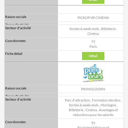
PICKUP VR CINEMA
Sorties & week-ends
,
Billetterie
,
Cinéma
75
Paris
Détail
PRIMOLOISIRS
Parc d’attraction
,
Formation des élus
,
Sorties & week-ends
,
Montagne
,
Billetterie
,
Cinéma
,
Avantages et
réductions pour les salariés
92
Boulogne billancourt