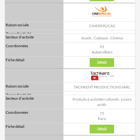
CINEREPLICAS
Jouets
,
Cadeaux
,
Cinéma
93
Aubervilliers
Détail
TACHKENT PRODUCTIONS SARL
Produits & activités culturels
,
Loisirs
actifs
75
Paris
Détail