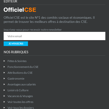
EDITEUR
Officiel CSE est le site N°1 des comités sociaux et économiques. Il
permet de trouver les meilleurs offres à destination des CSE.
Inscrivez-vous pour recevoir notre newsletter
JE M'INSCRIS
NOS RUBRIQUES
Fêtes & Soirées
Fonctionnement du CSE
Attributions du CSE
Gastronomie
Avantages aux salariés
Loisirs & Culture
Vacances & Voyages
Voir toutes les offres
Voir tous les dossiers