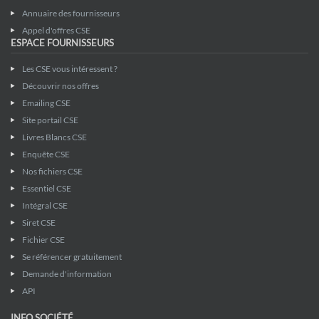
Annuaire des fournisseurs
Appel d'offres CSE
ESPACE FOURNISSEURS
Les CSE vous intéressent ?
Découvrir nos offres
Emailing CSE
Site portail CSE
Livres Blancs CSE
Enquête CSE
Nos fichiers CSE
Essentiel CSE
Intégral CSE
Siret CSE
Fichier CSE
Se référencer gratuitement
Demande d'information
API
INFO SOCIÉTÉ