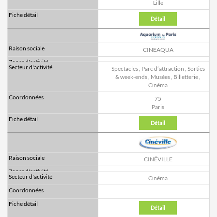
Lille
Détail
CINEAQUA
Spectacles
,
Parc d’attraction
,
Sorties
& week-ends
,
Musées
,
Billetterie
,
Cinéma
75
Paris
Détail
CINÉVILLE
Cinéma
Détail