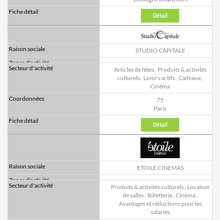
Détail
STUDIO CAPITALE
Articles de fêtes
,
Produits & activités
culturels
,
Loisirs actifs
,
Cadeaux
,
Cinéma
75
Paris
Détail
ETOILE CINEMAS
Produits & activités culturels
,
Location
de salles
,
Billetterie
,
Cinéma
,
Avantages et réductions pour les
salariés