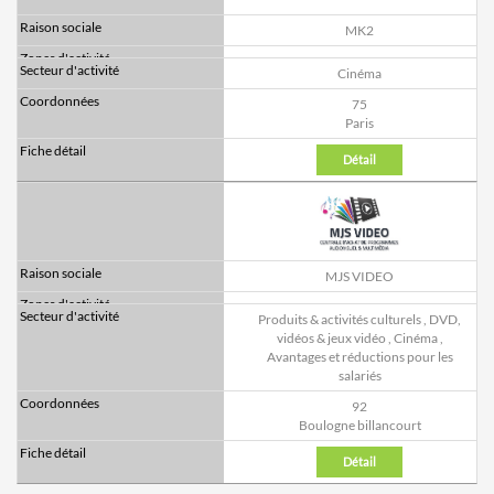
MK2
Cinéma
75
Paris
Détail
MJS VIDEO
Produits & activités culturels
,
DVD,
vidéos & jeux vidéo
,
Cinéma
,
Avantages et réductions pour les
salariés
92
Boulogne billancourt
Détail