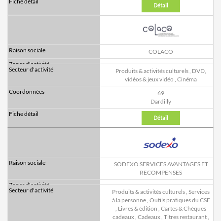
Détail
COLACO
Produits & activités culturels
,
DVD,
vidéos & jeux vidéo
,
Cinéma
69
Dardilly
Détail
SODEXO SERVICES AVANTAGES ET
RECOMPENSES
Produits & activités culturels
,
Services
à la personne
,
Outils pratiques du CSE
,
Livres & édition
,
Cartes & Chèques
cadeaux
,
Cadeaux
,
Titres restaurant
,