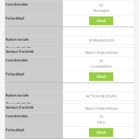
92
Boulogne
Détail
VIVALANGUES
Séjours linguistiques
59
La madeleine
Détail
ACTION SEJOURS
Séjours linguistiques
75
Paris
Détail