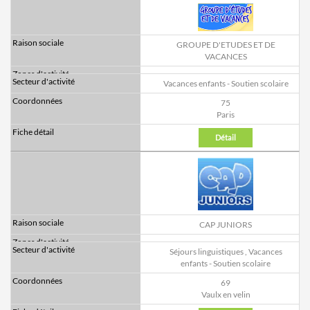
GROUPE D'ETUDES ET DE
VACANCES
Vacances enfants - Soutien scolaire
75
Paris
Détail
CAP JUNIORS
Séjours linguistiques
,
Vacances
enfants - Soutien scolaire
69
Vaulx en velin