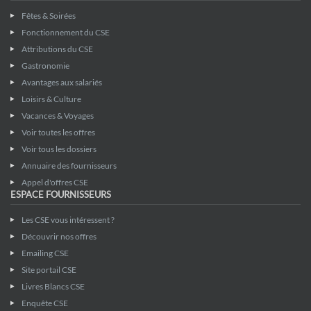
Fêtes & Soirées
Fonctionnement du CSE
Attributions du CSE
Gastronomie
Avantages aux salariés
Loisirs & Culture
Vacances & Voyages
Voir toutes les offres
Voir tous les dossiers
Annuaire des fournisseurs
Appel d'offres CSE
ESPACE FOURNISSEURS
Les CSE vous intéressent ?
Découvrir nos offres
Emailing CSE
Site portail CSE
Livres Blancs CSE
Enquête CSE