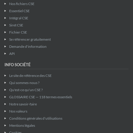
Nos fichiers CSE
Essentiel CSE
Intégral CSE
Siret CSE
Fichier CSE
Se référencer gratuitement
Demande d'information
API
INFO SOCIÉTÉ
Le site de référence des CSE
Qui sommes-nous ?
Qu'est-ce qu'un CSE ?
GLOSSAIRE CSE — 118 termes essentiels
Notre savoir-faire
Nos valeurs
Conditions générales d'utilisations
Mentions légales
Cookies