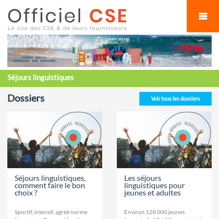
Cookies management panel
Séjours linguistiques
Dossiers
Voir tous les dossiers
Séjours linguistiques,
Les séjours
comment faire le bon
linguistiques pour
choix ?
jeunes et adultes
Sportif, intensif, agréé norme
Environ 128 000 jeunes