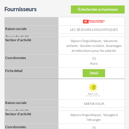
Fournisseurs
Rechercher un fournisseur
LEC SÉJOURS LINGUISTIQUES
Séjours linguistiques
,
Vacances
enfants - Soutien scolaire
,
Avantages
et réductions pour les salariés
75
Paris
Détail
SAENA IULIA
Séjours linguistiques
,
Voyages à
l’étranger
75