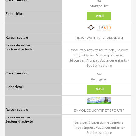
34
Montpellier
Détail
UNIVERSITE DE PERPIGNAN
Produits & activités culturels
,
Séjours
linguistiques
,
Vins & spiritueux
,
Séjours en France
,
Vacances enfants -
Soutien scolaire
66
Perpignan
Détail
ENVOL EDUCATIF ET SPORTIF
Services à la personne
,
Séjours
linguistiques
,
Vacances enfants -
Soutien scolaire