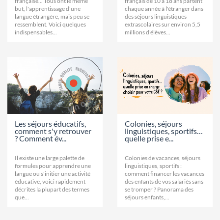
française... Tous ont le même
français de 10 à 18 ans partent
but, l'apprentissage d'une
chaque année à l'étranger dans
langue étrangère, mais peu se
des séjours linguistiques
ressemblent. Voici quelques
extrascolaires sur environ 5,5
indispensables...
millions d'élèves...
Les séjours éducatifs,
Colonies, séjours
comment s'y retrouver
linguistiques, sportifs…
? Comment év...
quelle prise e...
Il existe une large palette de
Colonies de vacances, séjours
formules pour apprendre une
linguistiques, sportifs :
langue ou s'initier une activité
comment financer les vacances
éducative, voici rapidement
des enfants de vos salariés sans
décrites la plupart des termes
se tromper ? Panorama des
que...
séjours enfants,...