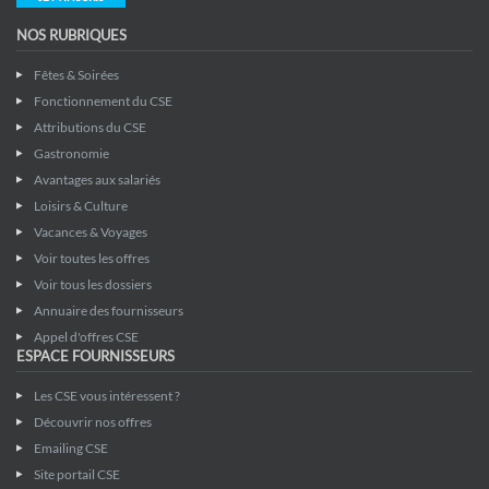
NOS RUBRIQUES
Fêtes & Soirées
Fonctionnement du CSE
Attributions du CSE
Gastronomie
Avantages aux salariés
Loisirs & Culture
Vacances & Voyages
Voir toutes les offres
Voir tous les dossiers
Annuaire des fournisseurs
Appel d'offres CSE
ESPACE FOURNISSEURS
Les CSE vous intéressent ?
Découvrir nos offres
Emailing CSE
Site portail CSE