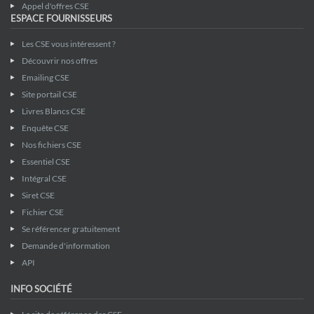
Appel d'offres CSE
ESPACE FOURNISSEURS
Les CSE vous intéressent ?
Découvrir nos offres
Emailing CSE
Site portail CSE
Livres Blancs CSE
Enquête CSE
Nos fichiers CSE
Essentiel CSE
Intégral CSE
Siret CSE
Fichier CSE
Se référencer gratuitement
Demande d'information
API
INFO SOCIÉTÉ