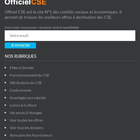
Officiel CSE est le site N°1 des comités sociaux et économiques. Il
permet de trouver les meilleurs offres à destination des CSE.
Inscrivez-vous pour recevoir notre newsletter
JE M'INSCRIS
NOS RUBRIQUES
Fêtes & Soirées
Fonctionnement du CSE
Attributions du CSE
Gastronomie
Avantages aux salariés
Loisirs & Culture
Vacances & Voyages
Voir toutes les offres
Voir tous les dossiers
Annuaire des fournisseurs