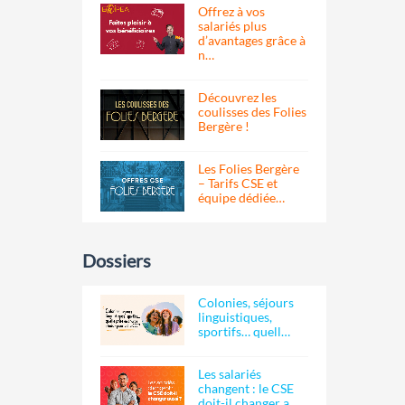
Offrez à vos
salariés plus
d’avantages grâce à
n…
Découvrez les
coulisses des Folies
Bergère !
Les Folies Bergère
– Tarifs CSE et
équipe dédiée…
Dossiers
Colonies, séjours
linguistiques,
sportifs… quell…
Les salariés
changent : le CSE
doit-il changer a…