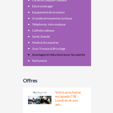
Cartes & Chèques cadeaux
Electroménager
Equipement de la maison
Grandes et moyennes surfaces
Téléphonie, Informatique
Coffrets cadeaux
Santé, beauté
Mode & Accessoires
Gros Travaux & Bricolage
Avantages et réductions pour les salariés
Parfumerie
Offres
Votre prochaine
escapade CSE :
Londres et son
am…