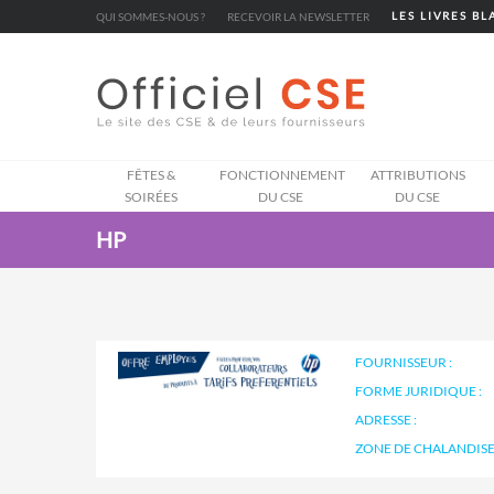
Cookies management panel
QUI SOMMES-NOUS ?
RECEVOIR LA NEWSLETTER
LES LIVRES B
FÊTES &
FONCTIONNEMENT
ATTRIBUTIONS
SOIRÉES
DU CSE
DU CSE
HP
FOURNISSEUR :
FORME JURIDIQUE :
ADRESSE :
ZONE DE CHALANDISE 