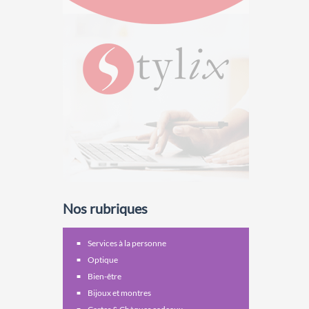
Nos rubriques
Services à la personne
Optique
Bien-être
Bijoux et montres