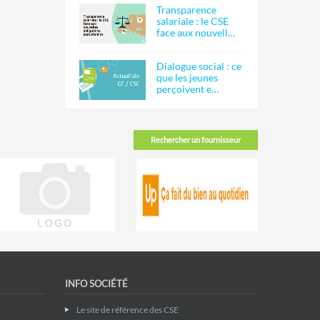
Transparence
salariale : le CSE
face aux nouvell…
Dialogue social : ce
que les jeunes
perçoivent e…
Rechercher un fournisseur
INFO SOCIÉTÉ
Le site de référence des CSE