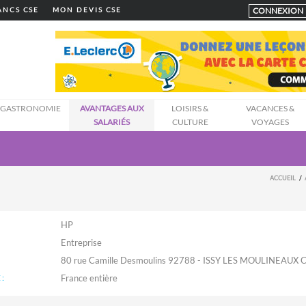
CONNEXION
LANCS CSE
MON DEVIS CSE
GASTRONOMIE
AVANTAGES AUX
LOISIRS &
VACANCES &
SALARIÉS
CULTURE
VOYAGES
ACCUEIL
HP
Entreprise
80 rue Camille Desmoulins 92788 - ISSY LES MOULINEAUX 
: