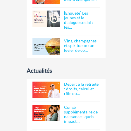
[Enquête] Les
jeunes et le
dialogue social :
les…
Vins, champagnes
et spiritueux : un
levier de co…
Actualités
Départ à la retraite
: droits, calcul et
rôle du…
Congé
supplémentaire de
naissance : quels
impact…