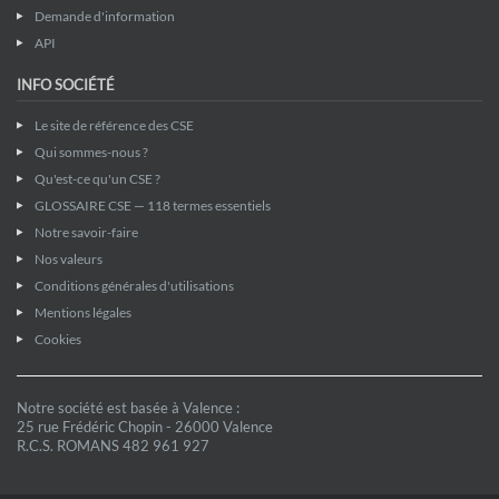
Demande d'information
API
INFO SOCIÉTÉ
Le site de référence des CSE
Qui sommes-nous ?
Qu'est-ce qu'un CSE ?
GLOSSAIRE CSE — 118 termes essentiels
Notre savoir-faire
Nos valeurs
Conditions générales d'utilisations
Mentions légales
Cookies
Notre société est basée à Valence :
25 rue Frédéric Chopin - 26000 Valence
R.C.S. ROMANS 482 961 927