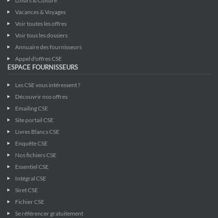
Loisirs & Culture
Vacances & Voyages
Voir toutes les offres
Voir tous les dossiers
Annuaire des fournisseurs
Appel d'offres CSE
ESPACE FOURNISSEURS
Les CSE vous intéressent ?
Découvrir nos offres
Emailing CSE
Site portail CSE
Livres Blancs CSE
Enquête CSE
Nos fichiers CSE
Essentiel CSE
Intégral CSE
Siret CSE
Fichier CSE
Se référencer gratuitement