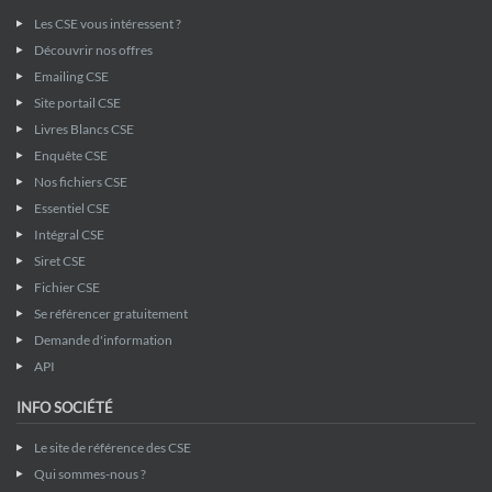
Les CSE vous intéressent ?
Découvrir nos offres
Emailing CSE
Site portail CSE
Livres Blancs CSE
Enquête CSE
Nos fichiers CSE
Essentiel CSE
Intégral CSE
Siret CSE
Fichier CSE
Se référencer gratuitement
Demande d'information
API
INFO SOCIÉTÉ
Le site de référence des CSE
Qui sommes-nous ?