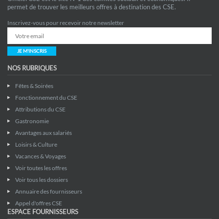
permet de trouver les meilleurs offres à destination des CSE.
Inscrivez-vous pour recevoir notre newsletter
JE M'INSCRIS
NOS RUBRIQUES
Fêtes & Soirées
Fonctionnement du CSE
Attributions du CSE
Gastronomie
Avantages aux salariés
Loisirs & Culture
Vacances & Voyages
Voir toutes les offres
Voir tous les dossiers
Annuaire des fournisseurs
Appel d'offres CSE
ESPACE FOURNISSEURS