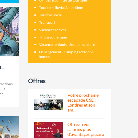
Offices & comités de tourisme
Tourisme fluvial & maritime
Tourime social
Transport
Vacances actives
Thalassothérapie
Vacances enfants - Soutien scolaire
Hébergement - Campings et Mobil-
homes
...
Offres
ractions
plus
ée,
Votre prochaine
escapade CSE :
Londres et son
am…
Offrez à vos
salariés plus
d’avantages grâce à