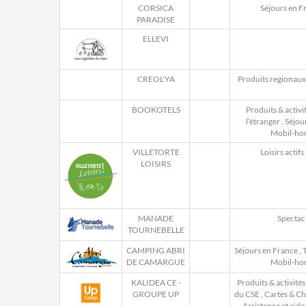
CORSICA
Séjours en F
PARADISE
ELLEVI
CREOL'YA
Produits regionaux
BOOKOTELS
Produits & activi
l’étranger
,
Séjou
Mobil-ho
VILLETORTE
Loisirs actifs
LOISIRS
MANADE
Spectac
TOURNEBELLE
CAMPING ABRI
Séjours en France
,
T
DE CAMARGUE
Mobil-ho
KALIDEA CE -
Produits & activités
GROUPE UP
du CSE
,
Cartes & C
Assistance et aide