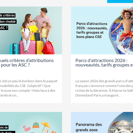
uels critères d’attributions
Parcs d'attractions 2026 :
r pour les ASC ?
nouveautés, tarifs groupes et
 c’est un peu le bonbon dans le paquet
La saison 2026 des grands parcs d'att
sabilités du CSE. L’objectif ? Que
français s'annonce comme l'une des 
 trouve son compte ! Mais face à des
riches de la décennie. À Marne-la-Vall
ariés et un...
Disneyland Paris a inauguré...