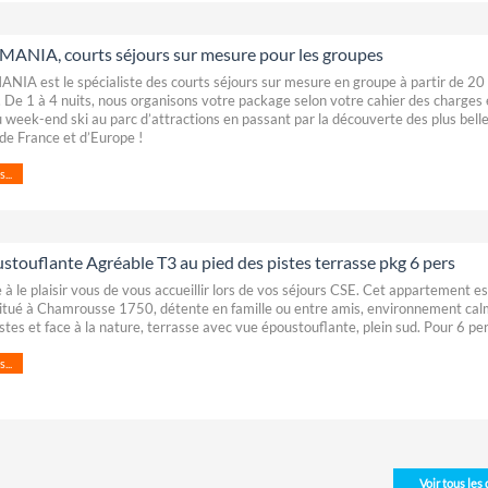
ANIA, courts séjours sur mesure pour les groupes
IA est le spécialiste des courts séjours sur mesure en groupe à partir de 20
 De 1 à 4 nuits, nous organisons votre package selon votre cahier des charges 
u week-end ski au parc d’attractions en passant par la découverte des plus belle
 de France et d’Europe !
...
stouflante Agréable T3 au pied des pistes terrasse pkg 6 pers
 à le plaisir vous de vous accueillir lors de vos séjours CSE. Cet appartement es
itué à Chamrousse 1750, détente en famille ou entre amis, environnement cal
istes et face à la nature, terrasse avec vue époustouflante, plein sud. Pour 6 pe
...
Voir tous les