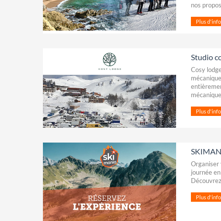
nos propos
Plus d'infos
Studio c
Cosy lodge
mécaniques
entièremen
mécanique
Plus d'infos
SKIMANIA
Organiser 
journée en
Découvrez 
Plus d'infos