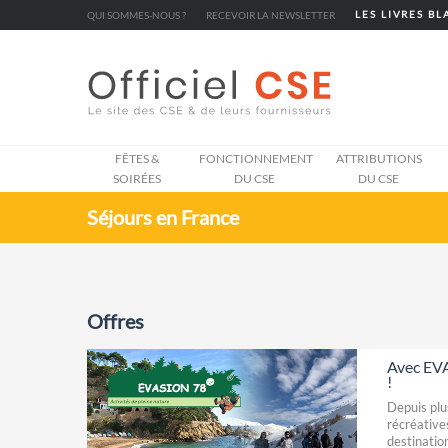
Cookies management panel
QUI SOMMES-NOUS ?
RECEVOIR LA NEWSLETTER
LES LIVRES B
FÊTES &
FONCTIONNEMENT
ATTRIBUTIONS
SOIRÉES
DU CSE
DU CSE
Séjours en France
Offres
Avec EVA
!
Depuis plu
récréative
destinatio