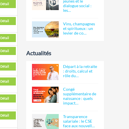
jeunes et le
Détail
dialogue social :
les…
Détail
Vins, champagnes
et spiritueux : un
levier de co…
Détail
Détail
Actualités
Départ à la retraite
Détail
: droits, calcul et
rôle du…
Détail
Congé
supplémentaire de
naissance : quels
Détail
impact…
Détail
Transparence
salariale : le CSE
face aux nouvell…