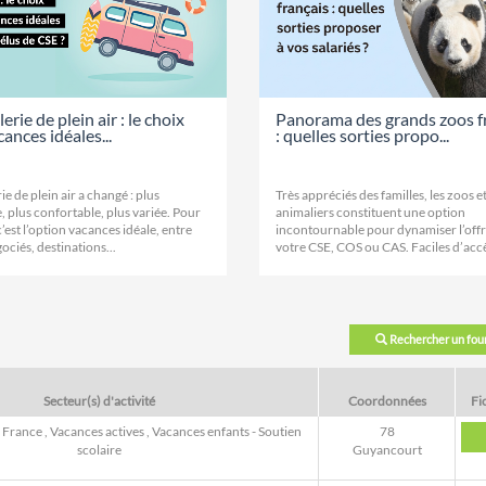
lerie de plein air : le choix
Panorama des grands zoos f
ances idéales...
: quelles sorties propo...
rie de plein air a changé : plus
Très appréciés des familles, les zoos e
 plus confortable, plus variée. Pour
animaliers constituent une option
c’est l’option vacances idéale, entre
incontournable pour dynamiser l’offr
gociés, destinations...
votre CSE, COS ou CAS. Faciles d’accès
Rechercher un fou
Secteur(s) d'activité
Coordonnées
Fi
n France
,
Vacances actives
,
Vacances enfants - Soutien
78
scolaire
Guyancourt