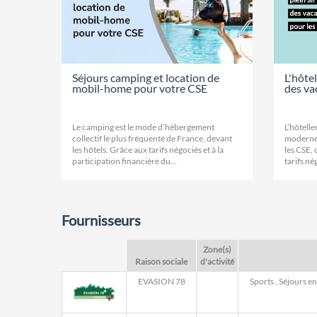
Séjours camping et location de
L'hôtel
mobil-home pour votre CSE
des vac
Le camping est le mode d’hébergement
L’hôtelle
collectif le plus fréquenté de France, devant
moderne,
les hôtels. Grâce aux tarifs négociés et à la
les CSE, 
participation financière du...
tarifs né
Fournisseurs
Zone(s)
Raison sociale
d'activité
EVASION 78
Sports
,
Séjours e