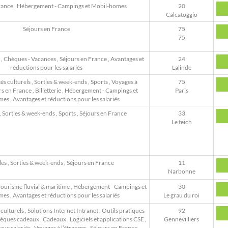
rance
,
Hébergement - Campings et Mobil-homes
20
Calcatoggio
Séjours en France
75
75
,
Chèques - Vacances
,
Séjours en France
,
Avantages et
24
réductions pour les salariés
Lalinde
tés culturels
,
Sorties & week-ends
,
Sports
,
Voyages à
75
rs en France
,
Billetterie
,
Hébergement - Campings et
Paris
mes
,
Avantages et réductions pour les salariés
,
Sorties & week-ends
,
Sports
,
Séjours en France
33
Le teich
les
,
Sorties & week-ends
,
Séjours en France
11
Narbonne
ourisme fluvial & maritime
,
Hébergement - Campings et
30
mes
,
Avantages et réductions pour les salariés
Le grau du roi
 culturels
,
Solutions Internet Intranet
,
Outils pratiques
92
hèques cadeaux
,
Cadeaux
,
Logiciels et applications CSE
,
Gennevilliers
 aux salariés
,
Voyages à l’étranger
,
Séjours en France
,