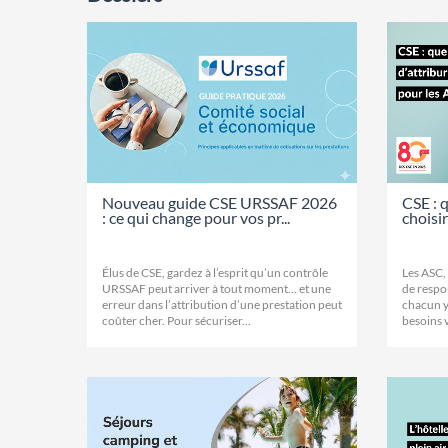
Nouveau guide CSE URSSAF 2026
CSE : q
: ce qui change pour vos pr...
choisi
Élus de CSE, gardez à l’esprit qu’un contrôle
Les ASC,
URSSAF peut arriver à tout moment… et une
de respon
erreur dans l’attribution d’une prestation peut
chacun y
coûter cher. Pour sécuriser...
besoins v