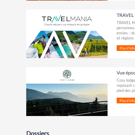
TRAVEL M
TRAVEL MAN
personnes.
envies. : d
et régions
Plus d'infos
Vue épou
Cosy lodge
reposant s
pied des p
Plus d'infos
Dossiers