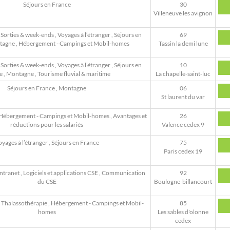
Séjours en France
30
Villeneuve les avignon
,
Sorties & week-ends
,
Voyages à l’étranger
,
Séjours en
69
tagne
,
Hébergement - Campings et Mobil-homes
Tassin la demi lune
,
Sorties & week-ends
,
Voyages à l’étranger
,
Séjours en
10
e
,
Montagne
,
Tourisme fluvial & maritime
La chapelle-saint-luc
Séjours en France
,
Montagne
06
St laurent du var
Hébergement - Campings et Mobil-homes
,
Avantages et
26
réductions pour les salariés
Valence cedex 9
yages à l’étranger
,
Séjours en France
75
Paris cedex 19
Intranet
,
Logiciels et applications CSE
,
Communication
92
du CSE
Boulogne-billancourt
,
Thalassothérapie
,
Hébergement - Campings et Mobil-
85
homes
Les sables d'olonne
cedex