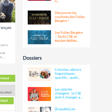
n…
Découvrez les
coulisses des Folies
Bergère !
rançais
Les Folies Bergère
– Tarifs CSE et
équipe dédiée…
t parcs
e de
Dossiers
,...
Colonies, séjours
linguistiques,
sportifs… quell…
rnisseur
Les salariés
che détail
changent : le CSE
doit-il changer a…
Détail
[Enquête] Les