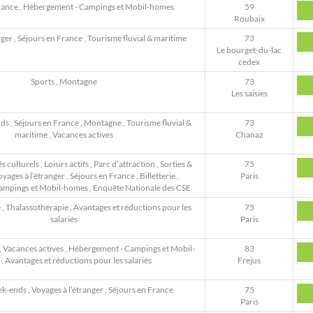
rance
,
Hébergement - Campings et Mobil-homes
59
Roubaix
nger
,
Séjours en France
,
Tourisme fluvial & maritime
73
Le bourget-du-lac
cedex
Sports
,
Montagne
73
Les saisies
nds
,
Séjours en France
,
Montagne
,
Tourisme fluvial &
73
maritime
,
Vacances actives
Chanaz
és culturels
,
Loisirs actifs
,
Parc d’attraction
,
Sorties &
75
yages à l’étranger
,
Séjours en France
,
Billetterie
,
Paris
ampings et Mobil-homes
,
Enquête Nationale des CSE
e
,
Thalassothérapie
,
Avantages et réductions pour les
75
salariés
Paris
,
Vacances actives
,
Hébergement - Campings et Mobil-
83
,
Avantages et réductions pour les salariés
Frejus
ek-ends
,
Voyages à l’étranger
,
Séjours en France
75
Paris