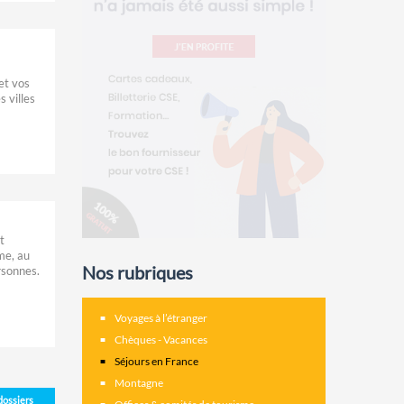
et vos
s villes
t
me, au
Nos rubriques
rsonnes.
Voyages à l’étranger
Chèques - Vacances
Séjours en France
Montagne
 dossiers