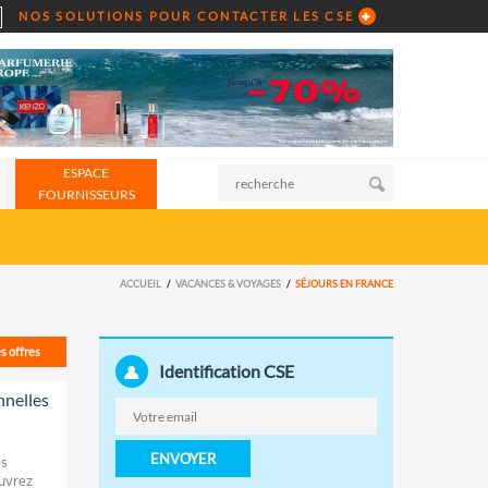
NOS SOLUTIONS POUR CONTACTER LES CSE
ESPACE
FOURNISSEURS
ACCUEIL
VACANCES & VOYAGES
SÉJOURS EN FRANCE
es offres
Identification CSE
nnelles
ENVOYER
es
ouvrez