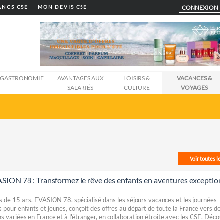
CONNEXION
LANCS CSE
MON DEVIS CSE
GASTRONOMIE
AVANTAGES AUX
LOISIRS &
VACANCES &
SALARIÉS
CULTURE
VOYAGES
Voir toutes l
SION 78 : Transformez le rêve des enfants en aventures exceptio
s de 15 ans, EVASION 78, spécialisé dans les séjours vacances et les journées
s pour enfants et jeunes, conçoit des offres au départ de toute la France vers d
ns variées en France et à l'étranger, en collaboration étroite avec les CSE. Déc