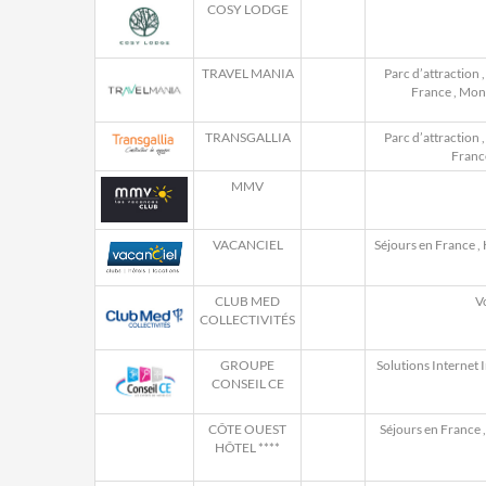
COSY LODGE
TRAVEL MANIA
Parc d’attraction
France
,
Mon
TRANSGALLIA
Parc d’attraction
Franc
MMV
VACANCIEL
Séjours en France
,
CLUB MED
Vo
COLLECTIVITÉS
GROUPE
Solutions Internet 
CONSEIL CE
CÔTE OUEST
Séjours en France
HÔTEL ****