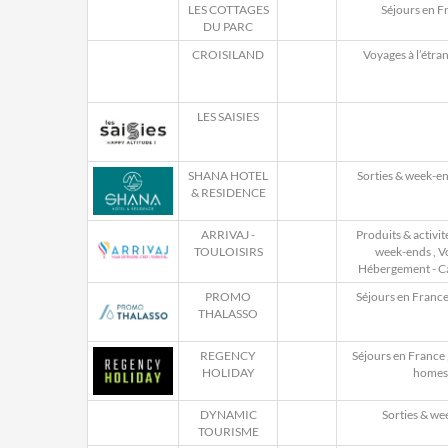
LES COTTAGES
Séjours en F
DU PARC
CROISILAND
Voyages à l’étra
LES SAISIES
SHANA HOTEL
Sorties & week-e
& RESIDENCE
ARRIVAJ -
Produits & activit
TOULOISIRS
week-ends
,
Vo
Hébergement - C
PROMO
Séjours en Franc
THALASSO
REGENCY
Séjours en France
HOLIDAY
homes
DYNAMIC
Sorties & we
TOURISME