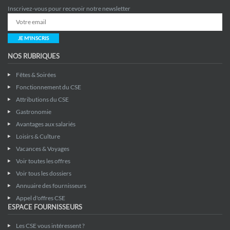
Inscrivez-vous pour recevoir notre newsletter
JE M'INSCRIS
NOS RUBRIQUES
Fêtes & Soirées
Fonctionnement du CSE
Attributions du CSE
Gastronomie
Avantages aux salariés
Loisirs & Culture
Vacances & Voyages
Voir toutes les offres
Voir tous les dossiers
Annuaire des fournisseurs
Appel d'offres CSE
ESPACE FOURNISSEURS
Les CSE vous intéressent ?