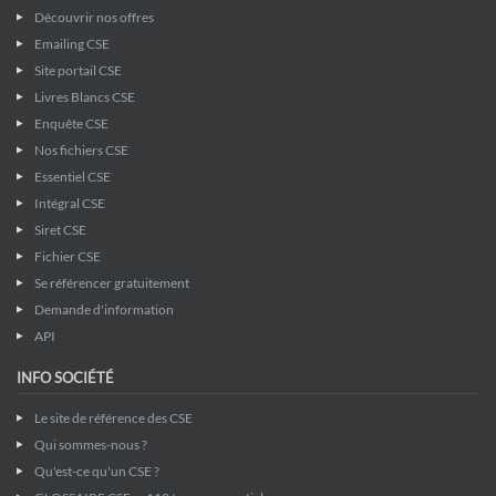
Découvrir nos offres
Emailing CSE
Site portail CSE
Livres Blancs CSE
Enquête CSE
Nos fichiers CSE
Essentiel CSE
Intégral CSE
Siret CSE
Fichier CSE
Se référencer gratuitement
Demande d'information
API
INFO SOCIÉTÉ
Le site de référence des CSE
Qui sommes-nous ?
Qu'est-ce qu'un CSE ?