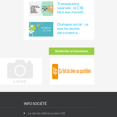
Transparence
salariale : le CSE
face aux nouvell…
Dialogue social : ce
que les jeunes
perçoivent e…
Rechercher un fournisseur
INFO SOCIÉTÉ
Le site de référence des CSE