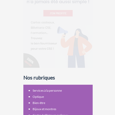
Nos rubriques
Services à la personne
Optique
Bien-être
Bijoux et montres