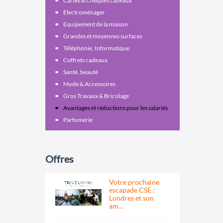
Cartes & Chèques cadeaux
Electroménager
Equipement de la maison
Grandes et moyennes surfaces
Téléphonie, Informatique
Coffrets cadeaux
Santé, beauté
Mode & Accessoires
Gros Travaux & Bricolage
Avantages et réductions pour les salariés
Parfumerie
Offres
Votre prochaine
escapade CSE :
Londres et son
am…