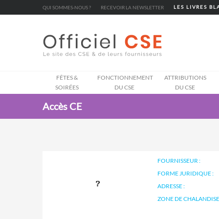
Cookies management panel
QUI SOMMES-NOUS ?
RECEVOIR LA NEWSLETTER
LES LIVRES B
FÊTES &
FONCTIONNEMENT
ATTRIBUTIONS
SOIRÉES
DU CSE
DU CSE
Accès CE
FOURNISSEUR :
FORME JURIDIQUE :
ADRESSE :
ZONE DE CHALANDISE 