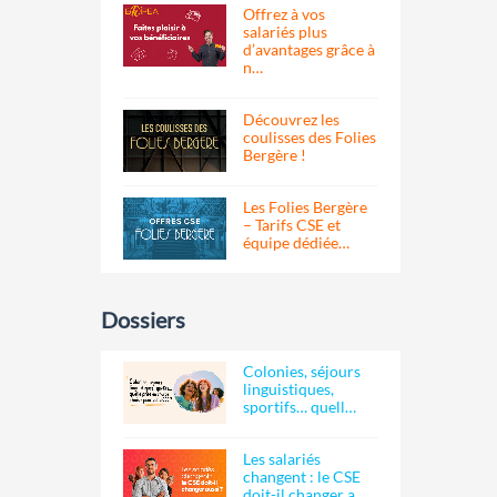
Offrez à vos
salariés plus
d’avantages grâce à
n…
Découvrez les
coulisses des Folies
Bergère !
Les Folies Bergère
– Tarifs CSE et
équipe dédiée…
Dossiers
Colonies, séjours
linguistiques,
sportifs… quell…
Les salariés
changent : le CSE
doit-il changer a…