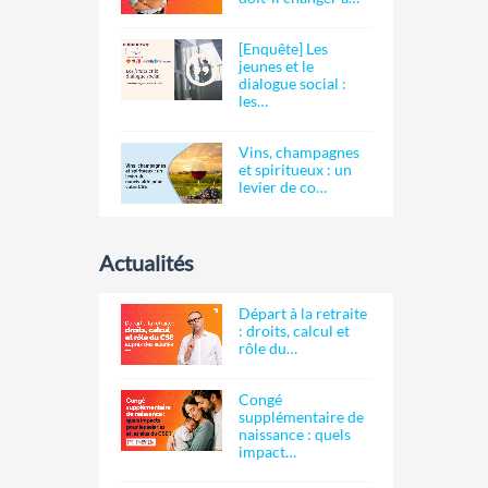
[Enquête] Les
jeunes et le
dialogue social :
les…
Vins, champagnes
et spiritueux : un
levier de co…
Actualités
Départ à la retraite
: droits, calcul et
rôle du…
Congé
supplémentaire de
naissance : quels
impact…