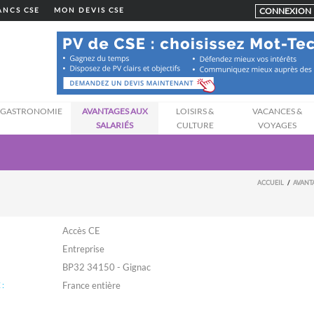
CONNEXION
LANCS CSE
MON DEVIS CSE
GASTRONOMIE
AVANTAGES AUX
LOISIRS &
VACANCES &
SALARIÉS
CULTURE
VOYAGES
ACCUEIL
AVANT
Accès CE
Entreprise
BP32 34150 - Gignac
: