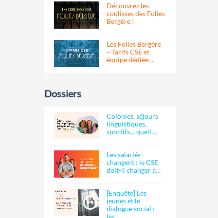
Découvrez les
coulisses des Folies
Bergère !
Les Folies Bergère
– Tarifs CSE et
équipe dédiée…
Dossiers
Colonies, séjours
linguistiques,
sportifs… quell…
Les salariés
changent : le CSE
doit-il changer a…
[Enquête] Les
jeunes et le
dialogue social :
les…