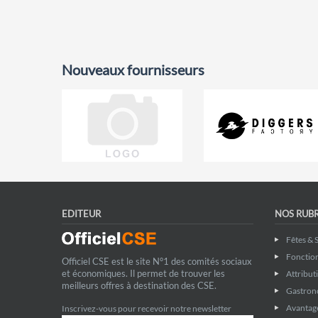
Nouveaux fournisseurs
EDITEUR
NOS RUB
Fêtes & 
Fonctio
Officiel CSE est le site N°1 des comités sociaux
et économiques. Il permet de trouver les
Attribut
meilleurs offres à destination des CSE.
Gastron
Avantage
Inscrivez-vous pour recevoir notre newsletter