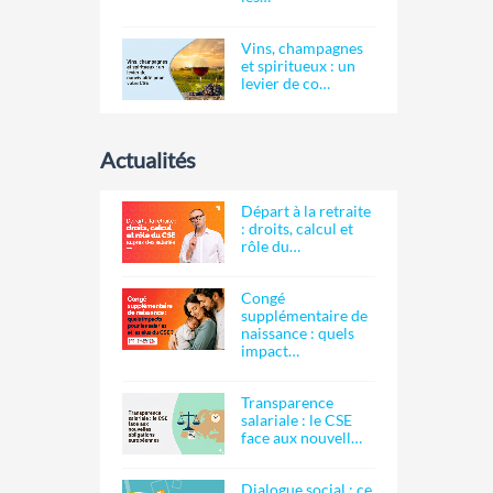
Vins, champagnes
et spiritueux : un
levier de co…
Actualités
Départ à la retraite
: droits, calcul et
rôle du…
Congé
supplémentaire de
naissance : quels
impact…
Transparence
salariale : le CSE
face aux nouvell…
Dialogue social : ce