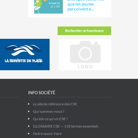
que les jeunes
perçoivent e…
Rechercher un fournisseur
INFO SOCIÉTÉ
Le site de référence des CSE
Qui sommes-nous ?
Qu'est-ce qu'un CSE ?
GLOSSAIRE CSE — 118 termes essentiels
Notre savoir-faire