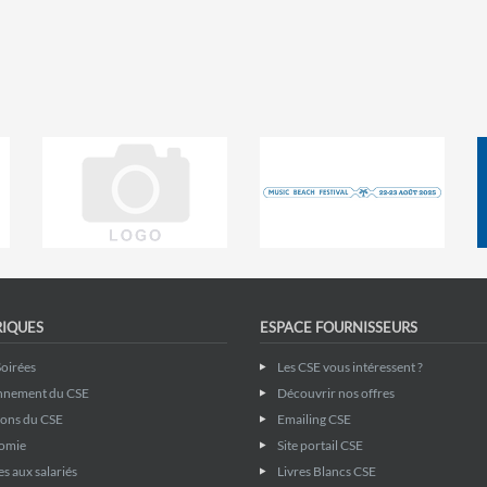
RIQUES
ESPACE FOURNISSEURS
Soirées
Les CSE vous intéressent ?
nnement du CSE
Découvrir nos offres
ions du CSE
Emailing CSE
omie
Site portail CSE
s aux salariés
Livres Blancs CSE