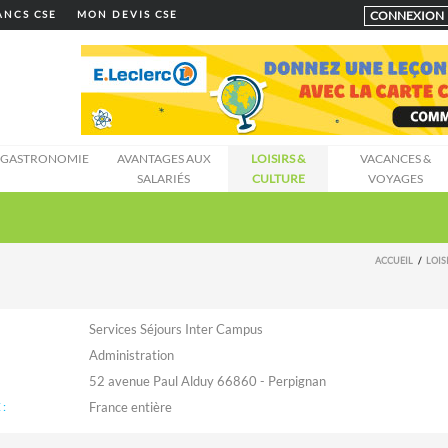
CONNEXION
LANCS CSE
MON DEVIS CSE
GASTRONOMIE
AVANTAGES AUX
LOISIRS &
VACANCES &
SALARIÉS
CULTURE
VOYAGES
ACCUEIL
LOIS
Services Séjours Inter Campus
Administration
52 avenue Paul Alduy 66860 - Perpignan
: