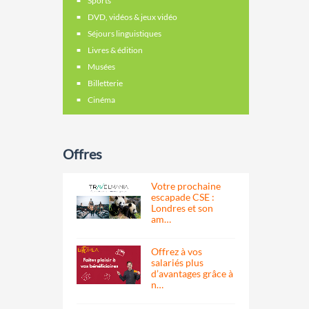
Sports
DVD, vidéos & jeux vidéo
Séjours linguistiques
Livres & édition
Musées
Billetterie
Cinéma
Offres
Votre prochaine
escapade CSE :
Londres et son
am…
Offrez à vos
salariés plus
d’avantages grâce à
n…