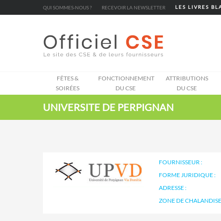
Cookies management panel
QUI SOMMES-NOUS ?
RECEVOIR LA NEWSLETTER
LES LIVRES B
FÊTES &
FONCTIONNEMENT
ATTRIBUTIONS
SOIRÉES
DU CSE
DU CSE
UNIVERSITE DE PERPIGNAN
FOURNISSEUR :
FORME JURIDIQUE :
ADRESSE :
ZONE DE CHALANDISE 