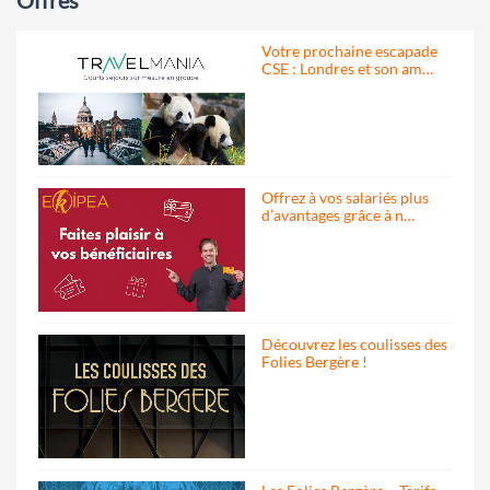
Offres
Votre prochaine escapade
CSE : Londres et son am…
Offrez à vos salariés plus
d’avantages grâce à n…
Découvrez les coulisses des
Folies Bergère !