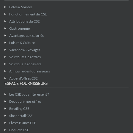
Fêtes & Soirées
Fonctionnement du CSE
Attributions du CSE
Gastronomie
Avantages aux salariés
Loisirs & Culture
Vacances & Voyages
Voir toutes les offres
Voir tous les dossiers
Annuaire des fournisseurs
Appel d'offres CSE
ESPACE FOURNISSEURS
Les CSE vous intéressent ?
Découvrir nos offres
Emailing CSE
Site portail CSE
Livres Blancs CSE
Enquête CSE