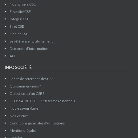
Nos fichiers CSE
Essentiel CSE
Intégral CSE
Siret CSE
Fichier CSE
Se référencer gratuitement
Demande d'information
API
INFO SOCIÉTÉ
Le site de référence des CSE
Qui sommes-nous ?
Qu'est-ce qu'un CSE ?
GLOSSAIRE CSE — 118 termes essentiels
Notre savoir-faire
Nos valeurs
Conditions générales d'utilisations
Mentions légales
Cookies