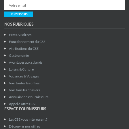
JE M'INSCRIS
NOS RUBRIQUES
Fêtes & Soirées
Fonctionnement du CSE
Attributions du CSE
Gastronomie
Avantages aux salariés
Loisirs & Culture
Vacances & Voyages
Voir toutes les offres
Voir tous les dossiers
Annuaire des fournisseurs
Appel d'offres CSE
ESPACE FOURNISSEURS
Les CSE vous intéressent ?
Découvrir nos offres