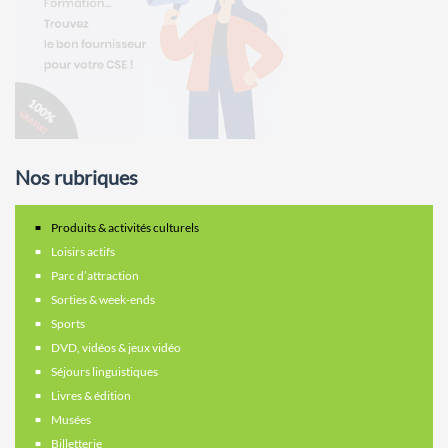
Nos rubriques
Produits & activités culturels
Loisirs actifs
Parc d’attraction
Sorties & week-ends
Sports
DVD, vidéos & jeux vidéo
Séjours linguistiques
Livres & édition
Musées
Billetterie