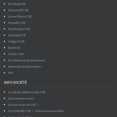
Emailing CSE
Site portail CSE
Livres Blancs CSE
Enquête CSE
Nos fichiers CSE
Essentiel CSE
Intégral CSE
Siret CSE
Fichier CSE
Se référencer gratuitement
Demande d'information
API
INFO SOCIÉTÉ
Le site de référence des CSE
Qui sommes-nous ?
Qu'est-ce qu'un CSE ?
GLOSSAIRE CSE — 118 termes essentiels