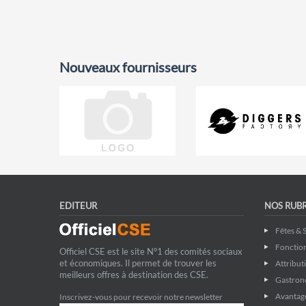
Nouveaux fournisseurs
EDITEUR
NOS RUB
Fêtes & 
Fonctio
Officiel CSE est le site N°1 des comités sociaux
et économiques. Il permet de trouver les
Attribut
meilleurs offres à destination des CSE.
Gastron
Avantage
Inscrivez-vous pour recevoir notre newsletter