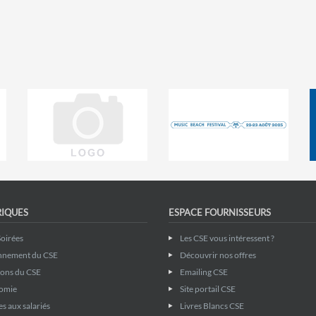
RIQUES
ESPACE FOURNISSEURS
Soirées
Les CSE vous intéressent ?
nnement du CSE
Découvrir nos offres
ions du CSE
Emailing CSE
omie
Site portail CSE
s aux salariés
Livres Blancs CSE