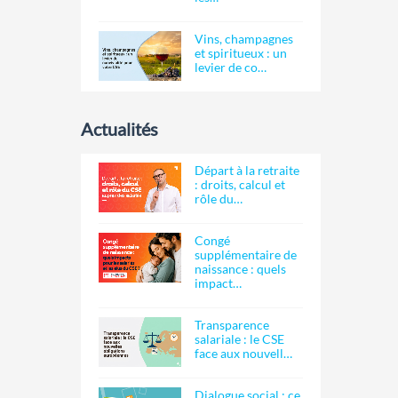
Vins, champagnes
et spiritueux : un
levier de co…
Actualités
Départ à la retraite
: droits, calcul et
rôle du…
Congé
supplémentaire de
naissance : quels
impact…
Transparence
salariale : le CSE
face aux nouvell…
Dialogue social : ce