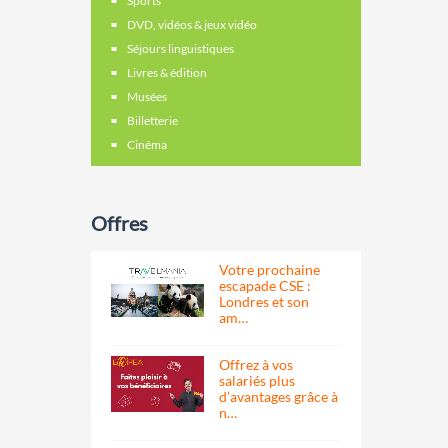
Sports
DVD, vidéos & jeux vidéo
Séjours linguistiques
Livres & édition
Musées
Billetterie
Cinéma
Offres
Votre prochaine
escapade CSE :
Londres et son
am…
Offrez à vos
salariés plus
d’avantages grâce à
n…