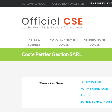
Cookies management panel
QUI SOMMES-NOUS ?
RECEVOIR LA NEWSLETTER
LES LIVRES B
FÊTES &
FONCTIONNEMENT
ATTRIBUTIONS
SOIRÉES
DU CSE
DU CSE
Coste Perrier Gestion SARL
FOURNISSEUR :
FORME JURIDIQUE :
ADRESSE :
ZONE DE CHALANDISE 