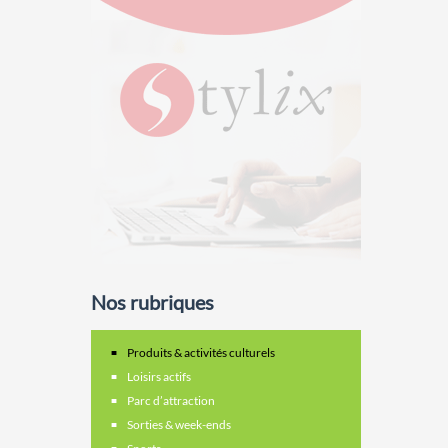
Nos rubriques
Produits & activités culturels
Loisirs actifs
Parc d’attraction
Sorties & week-ends