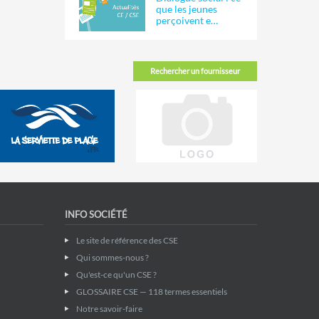
que les jeunes
perçoivent e…
Rechercher un fournisseur
INFO SOCIÉTÉ
Le site de référence des CSE
Qui sommes-nous ?
Qu'est-ce qu'un CSE ?
GLOSSAIRE CSE — 118 termes essentiels
Notre savoir-faire