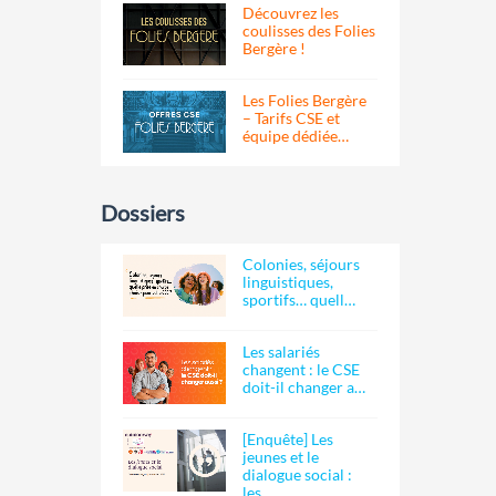
Découvrez les
coulisses des Folies
Bergère !
Les Folies Bergère
– Tarifs CSE et
équipe dédiée…
Dossiers
Colonies, séjours
linguistiques,
sportifs… quell…
Les salariés
changent : le CSE
doit-il changer a…
[Enquête] Les
jeunes et le
dialogue social :
les…