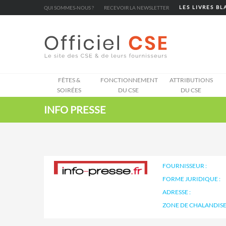
Cookies management panel
QUI SOMMES-NOUS ?
RECEVOIR LA NEWSLETTER
LES LIVRES B
FÊTES &
FONCTIONNEMENT
ATTRIBUTIONS
SOIRÉES
DU CSE
DU CSE
INFO PRESSE
FOURNISSEUR :
FORME JURIDIQUE :
ADRESSE :
ZONE DE CHALANDISE 