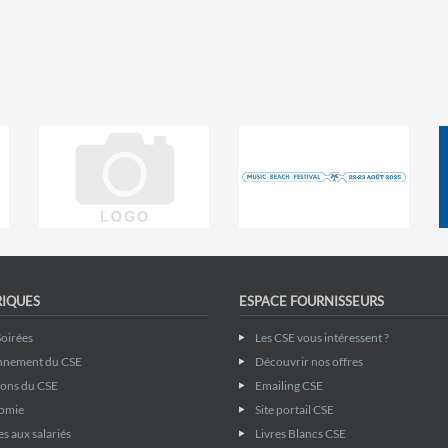
RIQUES
ESPACE FOURNISSEURS
Soirées
Les CSE vous intéressent ?
nnement du CSE
Découvrir nos offres
ions du CSE
Emailing CSE
omie
Site portail CSE
s aux salariés
Livres Blancs CSE