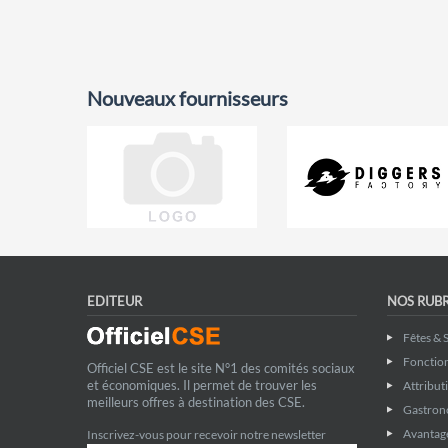
Nouveaux fournisseurs
EDITEUR
NOS RUB
Fêtes & 
Fonctio
Officiel CSE est le site N°1 des comités sociaux
et économiques. Il permet de trouver les
Attribut
meilleurs offres à destination des CSE.
Gastron
Avantage
Inscrivez-vous pour recevoir notre newsletter