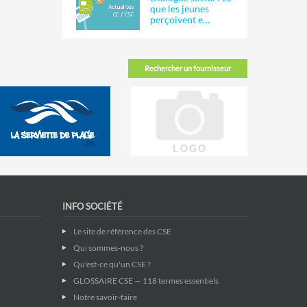
que les jeunes
perçoivent e…
Rechercher un fournisseur
INFO SOCIÉTÉ
Le site de référence des CSE
Qui sommes-nous ?
Qu'est-ce qu'un CSE ?
GLOSSAIRE CSE — 118 termes essentiels
Notre savoir-faire