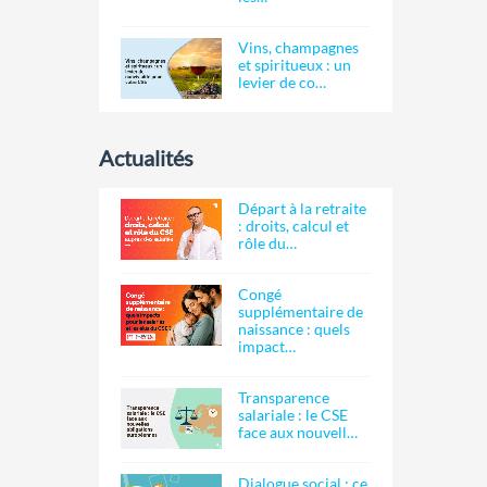
Vins, champagnes
et spiritueux : un
levier de co…
Actualités
Départ à la retraite
: droits, calcul et
rôle du…
Congé
supplémentaire de
naissance : quels
impact…
Transparence
salariale : le CSE
face aux nouvell…
Dialogue social : ce