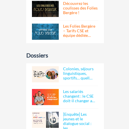
Découvrez les
coulisses des Folies
Bergère !
Les Folies Bergère
– Tarifs CSE et
équipe dédiée…
Dossiers
Colonies, séjours
linguistiques,
sportifs… quell…
Les salariés
changent : le CSE
doit-il changer a…
[Enquête] Les
jeunes et le
dialogue social :
les…