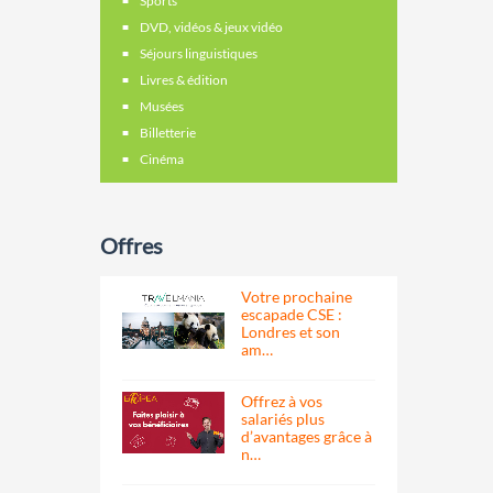
Sports
DVD, vidéos & jeux vidéo
Séjours linguistiques
Livres & édition
Musées
Billetterie
Cinéma
Offres
Votre prochaine
escapade CSE :
Londres et son
am…
Offrez à vos
salariés plus
d’avantages grâce à
n…