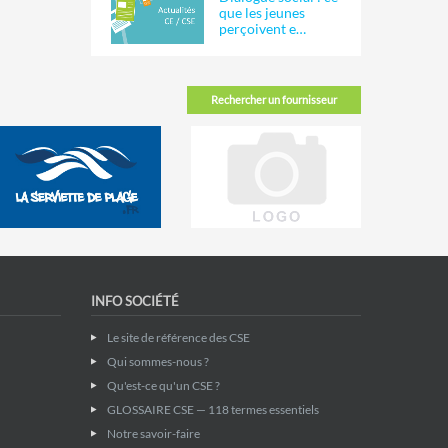
que les jeunes
perçoivent e…
Rechercher un fournisseur
INFO SOCIÉTÉ
Le site de référence des CSE
Qui sommes-nous ?
Qu'est-ce qu'un CSE ?
GLOSSAIRE CSE — 118 termes essentiels
Notre savoir-faire