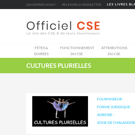
Cookies management panel
QUI SOMMES-NOUS ?
RECEVOIR LA NEWSLETTER
LES LIVRES B
FÊTES &
FONCTIONNEMENT
ATTRIBUTIONS
SOIRÉES
DU CSE
DU CSE
CULTURES PLURIELLES
FOURNISSEUR :
FORME JURIDIQUE :
ADRESSE :
ZONE DE CHALANDISE 