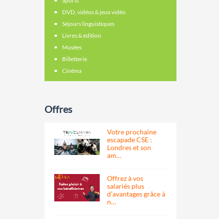
Sports
DVD, vidéos & jeux vidéo
Séjours linguistiques
Livres & édition
Musées
Billetterie
Cinéma
Offres
Votre prochaine
escapade CSE :
Londres et son
am…
Offrez à vos
salariés plus
d’avantages grâce à
n…