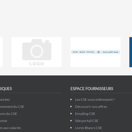
RIQUES
ESPACE FOURNISSEURS
Soirées
Les CSE vous intéressent ?
nnement du CSE
Découvrir nos offres
ions du CSE
Emailing CSE
omie
Site portail CSE
s aux salariés
Livres Blancs CSE