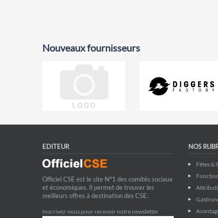
Nouveaux fournisseurs
EDITEUR
NOS RUB
Fêtes & 
Fonctio
Officiel CSE est le site N°1 des comités sociaux
et économiques. Il permet de trouver les
Attribut
meilleurs offres à destination des CSE.
Gastron
Avantage
Inscrivez-vous pour recevoir notre newsletter