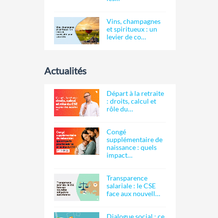
Vins, champagnes
et spiritueux : un
levier de co…
Actualités
Départ à la retraite
: droits, calcul et
rôle du…
Congé
supplémentaire de
naissance : quels
impact…
Transparence
salariale : le CSE
face aux nouvell…
Dialogue social : ce