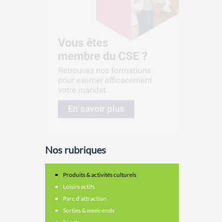
Nos rubriques
Produits & activités culturels
Loisirs actifs
Parc d’attraction
Sorties & week-ends