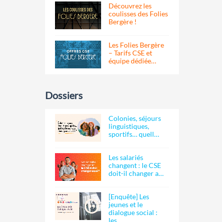
Découvrez les
coulisses des Folies
Bergère !
Les Folies Bergère
– Tarifs CSE et
équipe dédiée…
Dossiers
Colonies, séjours
linguistiques,
sportifs… quell…
Les salariés
changent : le CSE
doit-il changer a…
[Enquête] Les
jeunes et le
dialogue social :
les…