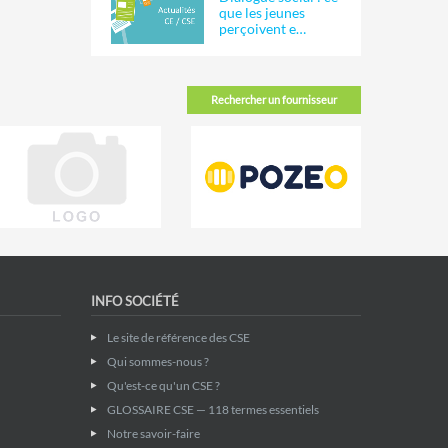
que les jeunes
perçoivent e…
Rechercher un fournisseur
INFO SOCIÉTÉ
Le site de référence des CSE
Qui sommes-nous ?
Qu'est-ce qu'un CSE ?
GLOSSAIRE CSE — 118 termes essentiels
Notre savoir-faire