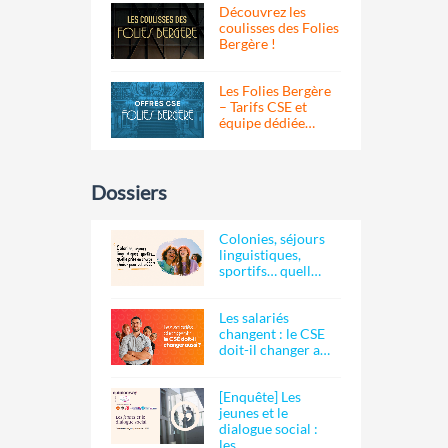
Découvrez les
coulisses des Folies
Bergère !
Les Folies Bergère
– Tarifs CSE et
équipe dédiée…
Dossiers
Colonies, séjours
linguistiques,
sportifs… quell…
Les salariés
changent : le CSE
doit-il changer a…
[Enquête] Les
jeunes et le
dialogue social :
les…