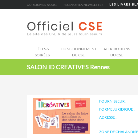
Cookies management panel
QUI SOMMES-NOUS ?
RECEVOIR LA NEWSLETTER
LES LIVRES B
FÊTES &
FONCTIONNEMENT
ATTRIBUTIONS
SOIRÉES
DU CSE
DU CSE
SALON ID CREATIVES Rennes
FOURNISSEUR :
FORME JURIDIQUE :
ADRESSE :
ZONE DE CHALANDISE 