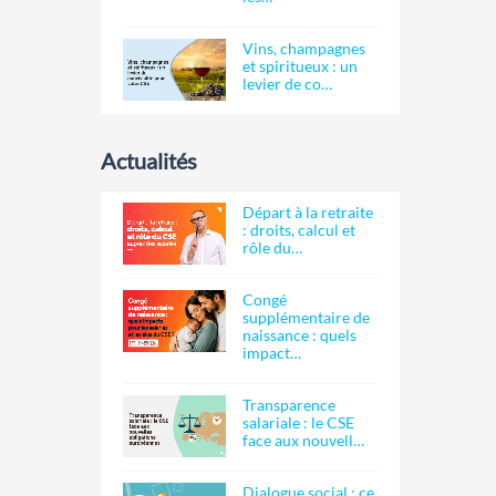
Vins, champagnes
et spiritueux : un
levier de co…
Actualités
Départ à la retraite
: droits, calcul et
rôle du…
Congé
supplémentaire de
naissance : quels
impact…
Transparence
salariale : le CSE
face aux nouvell…
Dialogue social : ce