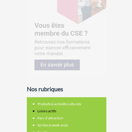
Nos rubriques
Produits & activités culturels
Loisirs actifs
Parc d’attraction
Sorties & week-ends