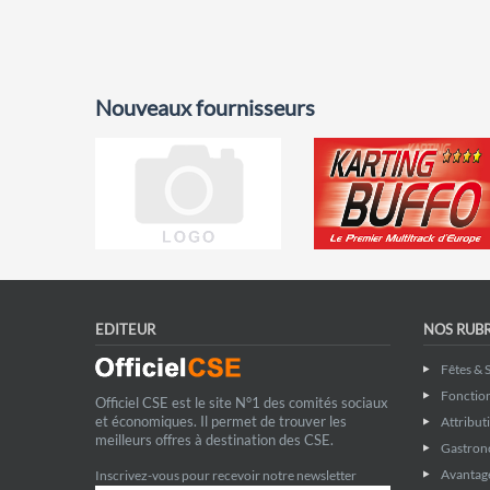
Nouveaux fournisseurs
EDITEUR
NOS RUB
Fêtes & 
Fonctio
Officiel CSE est le site N°1 des comités sociaux
et économiques. Il permet de trouver les
Attribut
meilleurs offres à destination des CSE.
Gastron
Avantage
Inscrivez-vous pour recevoir notre newsletter