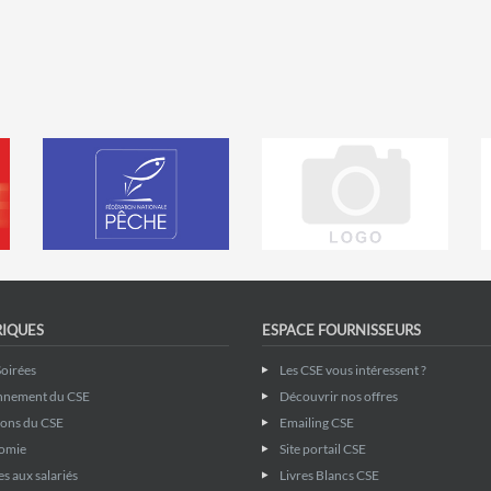
RIQUES
ESPACE FOURNISSEURS
Soirées
Les CSE vous intéressent ?
nnement du CSE
Découvrir nos offres
ions du CSE
Emailing CSE
omie
Site portail CSE
s aux salariés
Livres Blancs CSE