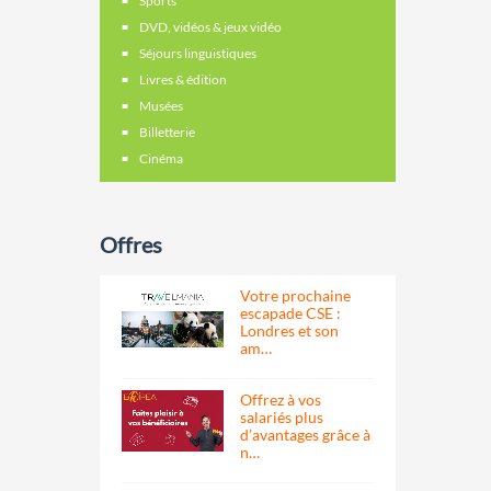
Sports
DVD, vidéos & jeux vidéo
Séjours linguistiques
Livres & édition
Musées
Billetterie
Cinéma
Offres
Votre prochaine
escapade CSE :
Londres et son
am…
Offrez à vos
salariés plus
d’avantages grâce à
n…