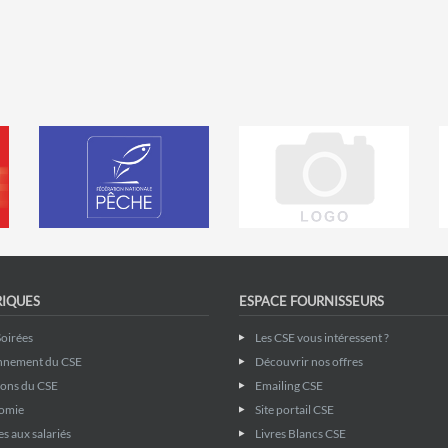
RIQUES
ESPACE FOURNISSEURS
Soirées
Les CSE vous intéressent ?
nnement du CSE
Découvrir nos offres
ions du CSE
Emailing CSE
omie
Site portail CSE
s aux salariés
Livres Blancs CSE