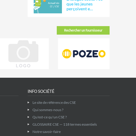
que les jeunes
perçoivent e…
Rechercher un fournisseur
INFO SOCIÉTÉ
Le site de référence des CSE
Qui sommes-nous ?
Qu'est-ce qu'un CSE ?
GLOSSAIRE CSE — 118 termes essentiels
Notre savoir-faire