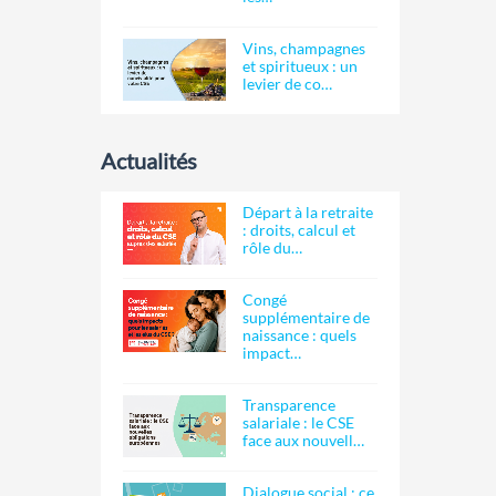
Vins, champagnes
et spiritueux : un
levier de co…
Actualités
Départ à la retraite
: droits, calcul et
rôle du…
Congé
supplémentaire de
naissance : quels
impact…
Transparence
salariale : le CSE
face aux nouvell…
Dialogue social : ce