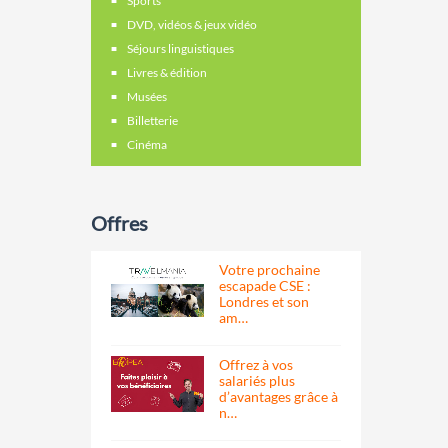
Sports
DVD, vidéos & jeux vidéo
Séjours linguistiques
Livres & édition
Musées
Billetterie
Cinéma
Offres
Votre prochaine
escapade CSE :
Londres et son
am…
Offrez à vos
salariés plus
d’avantages grâce à
n…