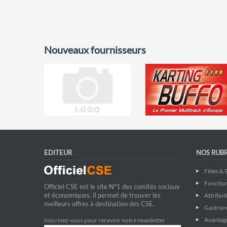
Nouveaux fournisseurs
EDITEUR
NOS RUB
Fêtes & 
Fonctio
Officiel CSE est le site N°1 des comités sociaux
et économiques. Il permet de trouver les
Attribut
meilleurs offres à destination des CSE.
Gastron
Avantage
Inscrivez-vous pour recevoir notre newsletter