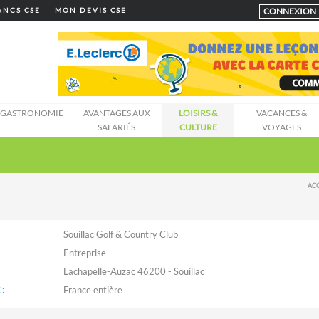
CONNEXION
LANCS CSE
MON DEVIS CSE
GASTRONOMIE
AVANTAGES AUX
LOISIRS &
VACANCES &
SALARIÉS
CULTURE
VOYAGES
AC
Souillac Golf & Country Club
Entreprise
Lachapelle-Auzac 46200 - Souillac
: