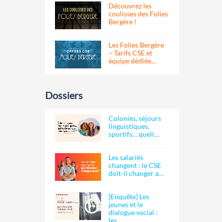
Découvrez les
coulisses des Folies
Bergère !
Les Folies Bergère
– Tarifs CSE et
équipe dédiée…
Dossiers
Colonies, séjours
linguistiques,
sportifs… quell…
Les salariés
changent : le CSE
doit-il changer a…
[Enquête] Les
jeunes et le
dialogue social :
les…