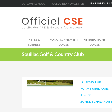
Cookies management panel
QUI SOMMES-NOUS ?
RECEVOIR LA NEWSLETTER
LES LIVRES B
FÊTES &
FONCTIONNEMENT
ATTRIBUTIONS
SOIRÉES
DU CSE
DU CSE
Souillac Golf & Country Club
FOURNISSEUR :
FORME JURIDIQUE :
ADRESSE :
ZONE DE CHALANDISE 