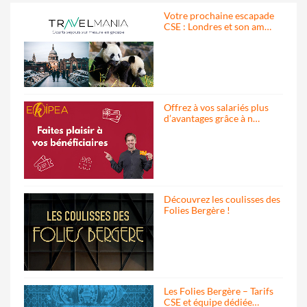
Votre prochaine escapade
CSE : Londres et son am…
Offrez à vos salariés plus
d’avantages grâce à n…
Découvrez les coulisses des
Folies Bergère !
Les Folies Bergère – Tarifs
CSE et équipe dédiée…