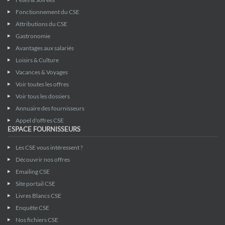
Fonctionnement du CSE
Attributions du CSE
Gastronomie
Avantages aux salariés
Loisirs & Culture
Vacances & Voyages
Voir toutes les offres
Voir tous les dossiers
Annuaire des fournisseurs
Appel d'offres CSE
ESPACE FOURNISSEURS
Les CSE vous intéressent ?
Découvrir nos offres
Emailing CSE
Site portail CSE
Livres Blancs CSE
Enquête CSE
Nos fichiers CSE