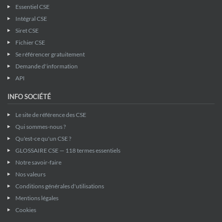
Essentiel CSE
Intégral CSE
Siret CSE
Fichier CSE
Se référencer gratuitement
Demande d'information
API
INFO SOCIÉTÉ
Le site de référence des CSE
Qui sommes-nous ?
Qu'est-ce qu'un CSE ?
GLOSSAIRE CSE — 118 termes essentiels
Notre savoir-faire
Nos valeurs
Conditions générales d'utilisations
Mentions légales
Cookies