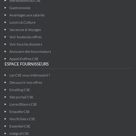
Attributions du CSE
Gastronomie
Avantages aux salariés
Loisirs & Culture
Vacances & Voyages
Voir toutes les offres
Voir tous les dossiers
Annuaire des fournisseurs
Appel d'offres CSE
ESPACE FOURNISSEURS
Les CSE vous intéressent ?
Découvrir nos offres
Emailing CSE
Site portail CSE
Livres Blancs CSE
Enquête CSE
Nos fichiers CSE
Essentiel CSE
Intégral CSE