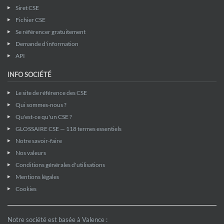
Siret CSE
Fichier CSE
Se référencer gratuitement
Demande d'information
API
INFO SOCIÉTÉ
Le site de référence des CSE
Qui sommes-nous ?
Qu'est-ce qu'un CSE ?
GLOSSAIRE CSE — 118 termes essentiels
Notre savoir-faire
Nos valeurs
Conditions générales d'utilisations
Mentions légales
Cookies
Notre société est basée à Valence :