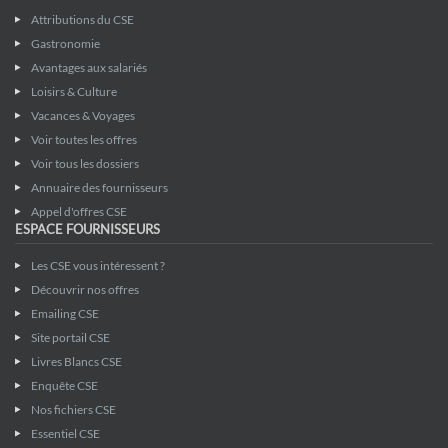
Attributions du CSE
Gastronomie
Avantages aux salariés
Loisirs & Culture
Vacances & Voyages
Voir toutes les offres
Voir tous les dossiers
Annuaire des fournisseurs
Appel d'offres CSE
ESPACE FOURNISSEURS
Les CSE vous intéressent ?
Découvrir nos offres
Emailing CSE
Site portail CSE
Livres Blancs CSE
Enquête CSE
Nos fichiers CSE
Essentiel CSE