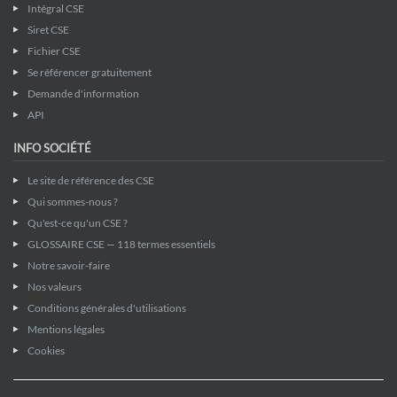
Intégral CSE
Siret CSE
Fichier CSE
Se référencer gratuitement
Demande d'information
API
INFO SOCIÉTÉ
Le site de référence des CSE
Qui sommes-nous ?
Qu'est-ce qu'un CSE ?
GLOSSAIRE CSE — 118 termes essentiels
Notre savoir-faire
Nos valeurs
Conditions générales d'utilisations
Mentions légales
Cookies