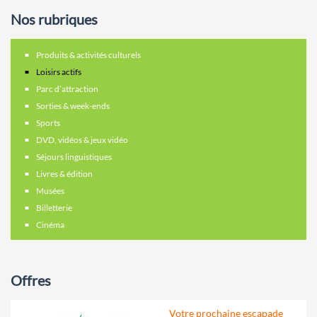
Nos rubriques
Produits & activités culturels
Loisirs actifs
Parc d’attraction
Sorties & week-ends
Sports
DVD, vidéos & jeux vidéo
Séjours linguistiques
Livres & édition
Musées
Billetterie
Cinéma
Offres
Votre prochaine escapade