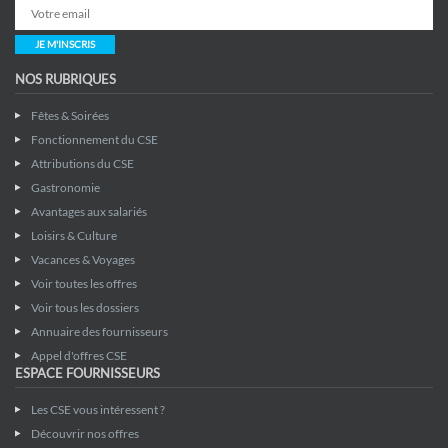
JE M'INSCRIS
NOS RUBRIQUES
Fêtes & Soirées
Fonctionnement du CSE
Attributions du CSE
Gastronomie
Avantages aux salariés
Loisirs & Culture
Vacances & Voyages
Voir toutes les offres
Voir tous les dossiers
Annuaire des fournisseurs
Appel d'offres CSE
ESPACE FOURNISSEURS
Les CSE vous intéressent ?
Découvrir nos offres