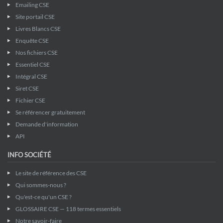
Emailing CSE
Site portail CSE
Livres Blancs CSE
Enquête CSE
Nos fichiers CSE
Essentiel CSE
Intégral CSE
Siret CSE
Fichier CSE
Se référencer gratuitement
Demande d'information
API
INFO SOCIÉTÉ
Le site de référence des CSE
Qui sommes-nous ?
Qu'est-ce qu'un CSE ?
GLOSSAIRE CSE — 118 termes essentiels
Notre savoir-faire