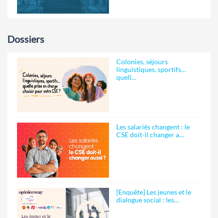
Dossiers
Colonies, séjours
linguistiques, sportifs…
quell…
Les salariés changent : le
CSE doit-il changer a…
[Enquête] Les jeunes et le
dialogue social : les…