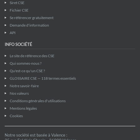
Siret CSE
Fichier CSE
Se référencer gratuitement
Demande d'information
API
INFO SOCIÉTÉ
Le site de référence des CSE
Qui sommes-nous ?
Qu'est-ce qu'un CSE ?
GLOSSAIRE CSE — 118 termes essentiels
Notre savoir-faire
Nos valeurs
Conditions générales d'utilisations
Mentions légales
Cookies
Notre société est basée à Valence :