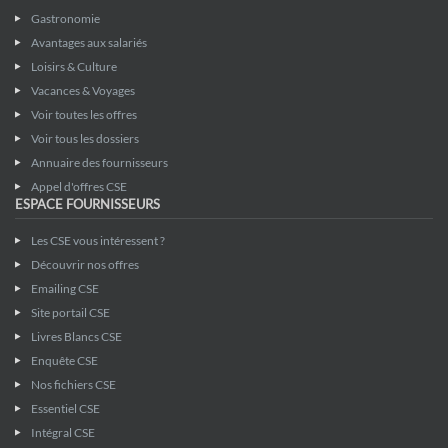
Gastronomie
Avantages aux salariés
Loisirs & Culture
Vacances & Voyages
Voir toutes les offres
Voir tous les dossiers
Annuaire des fournisseurs
Appel d'offres CSE
ESPACE FOURNISSEURS
Les CSE vous intéressent ?
Découvrir nos offres
Emailing CSE
Site portail CSE
Livres Blancs CSE
Enquête CSE
Nos fichiers CSE
Essentiel CSE
Intégral CSE