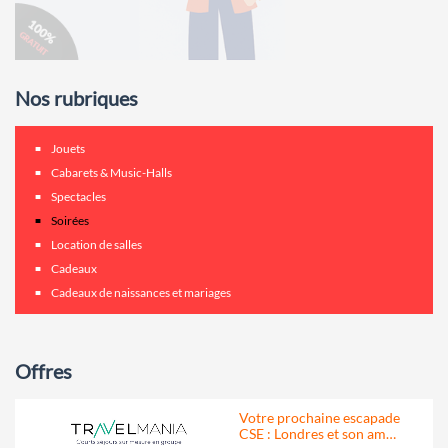
Nos rubriques
Jouets
Cabarets & Music-Halls
Spectacles
Soirées
Location de salles
Cadeaux
Cadeaux de naissances et mariages
Offres
Votre prochaine escapade
CSE : Londres et son am…