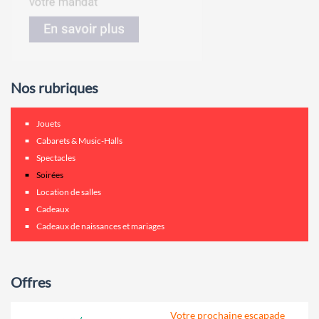
Nos rubriques
Jouets
Cabarets & Music-Halls
Spectacles
Soirées
Location de salles
Cadeaux
Cadeaux de naissances et mariages
Offres
Votre prochaine escapade