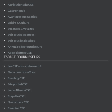
Attributions du CSE
Gastronomie
Avantages aux salariés
Loisirs & Culture
Vacances & Voyages
Voir toutes les offres
Voir tous les dossiers
Annuaire des fournisseurs
Appel d'offres CSE
ESPACE FOURNISSEURS
Les CSE vous intéressent ?
Découvrir nos offres
Emailing CSE
Site portail CSE
Livres Blancs CSE
Enquête CSE
Nos fichiers CSE
Essentiel CSE