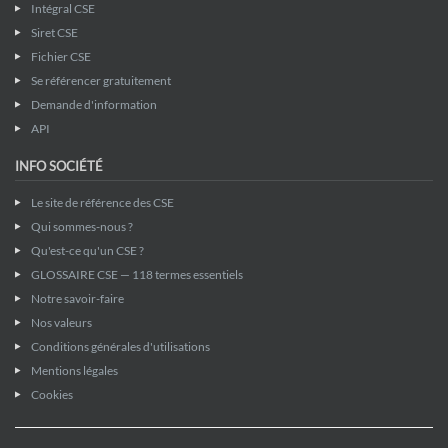
Intégral CSE
Siret CSE
Fichier CSE
Se référencer gratuitement
Demande d'information
API
INFO SOCIÉTÉ
Le site de référence des CSE
Qui sommes-nous ?
Qu'est-ce qu'un CSE ?
GLOSSAIRE CSE — 118 termes essentiels
Notre savoir-faire
Nos valeurs
Conditions générales d'utilisations
Mentions légales
Cookies