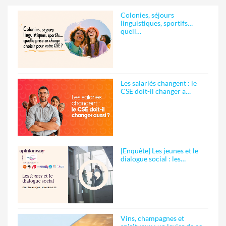
Colonies, séjours
linguistiques, sportifs…
quell…
Les salariés changent : le
CSE doit-il changer a…
[Enquête] Les jeunes et le
dialogue social : les…
Vins, champagnes et