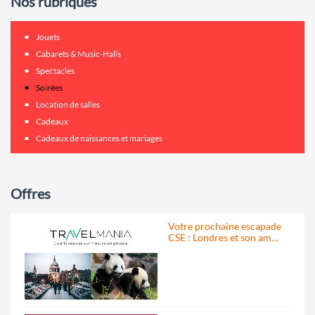
Nos rubriques
Jouets
Cabarets & Music-Halls
Spectacles
Soirées
Location de salles
Cadeaux
Cadeaux de naissances et mariages
Offres
Votre prochaine escapade
CSE : Londres et son am…