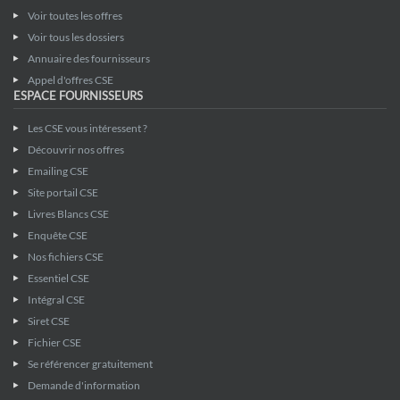
Voir toutes les offres
Voir tous les dossiers
Annuaire des fournisseurs
Appel d'offres CSE
ESPACE FOURNISSEURS
Les CSE vous intéressent ?
Découvrir nos offres
Emailing CSE
Site portail CSE
Livres Blancs CSE
Enquête CSE
Nos fichiers CSE
Essentiel CSE
Intégral CSE
Siret CSE
Fichier CSE
Se référencer gratuitement
Demande d'information