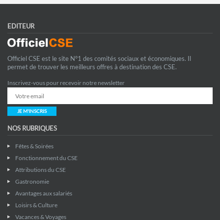
EDITEUR
Officiel CSE est le site N°1 des comités sociaux et économiques. Il
permet de trouver les meilleurs offres à destination des CSE.
Inscrivez-vous pour recevoir notre newsletter
JE M'INSCRIS
NOS RUBRIQUES
Fêtes & Soirées
Fonctionnement du CSE
Attributions du CSE
Gastronomie
Avantages aux salariés
Loisirs & Culture
Vacances & Voyages