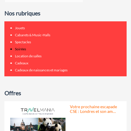
Nos rubriques
Jouets
Cabarets & Music-Halls
Spectacles
Soirées
Location de salles
Cadeaux
Cadeaux de naissances et mariages
Offres
Votre prochaine escapade
CSE : Londres et son am…