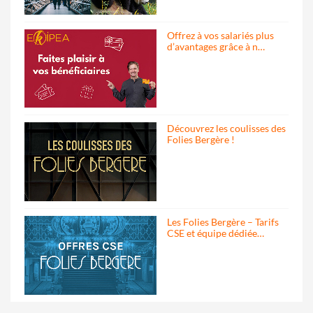
Offrez à vos salariés plus
d’avantages grâce à n…
Découvrez les coulisses des
Folies Bergère !
Les Folies Bergère – Tarifs
CSE et équipe dédiée…