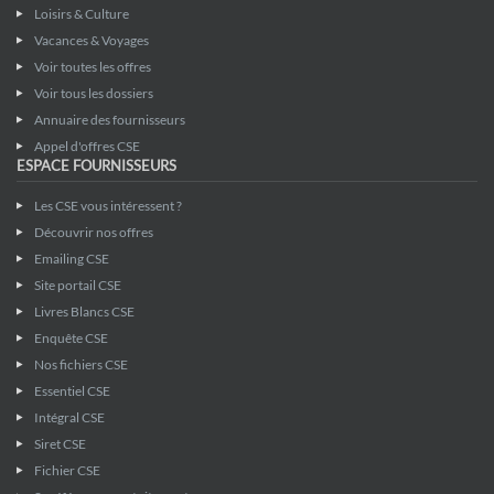
Loisirs & Culture
Vacances & Voyages
Voir toutes les offres
Voir tous les dossiers
Annuaire des fournisseurs
Appel d'offres CSE
ESPACE FOURNISSEURS
Les CSE vous intéressent ?
Découvrir nos offres
Emailing CSE
Site portail CSE
Livres Blancs CSE
Enquête CSE
Nos fichiers CSE
Essentiel CSE
Intégral CSE
Siret CSE
Fichier CSE