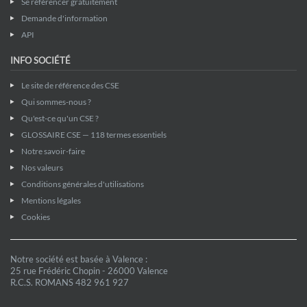
Se référencer gratuitement
Demande d'information
API
INFO SOCIÉTÉ
Le site de référence des CSE
Qui sommes-nous ?
Qu'est-ce qu'un CSE ?
GLOSSAIRE CSE — 118 termes essentiels
Notre savoir-faire
Nos valeurs
Conditions générales d'utilisations
Mentions légales
Cookies
Notre société est basée à Valence :
25 rue Frédéric Chopin - 26000 Valence
R.C.S. ROMANS 482 961 927