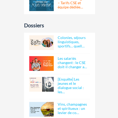
– Tarifs CSE et
équipe dédiée…
Dossiers
Colonies, séjours
linguistiques,
sportifs… quell…
Les salariés
changent : le CSE
doit-il changer a…
[Enquête] Les
jeunes et le
dialogue social :
les…
Vins, champagnes
et spiritueux : un
levier de co…