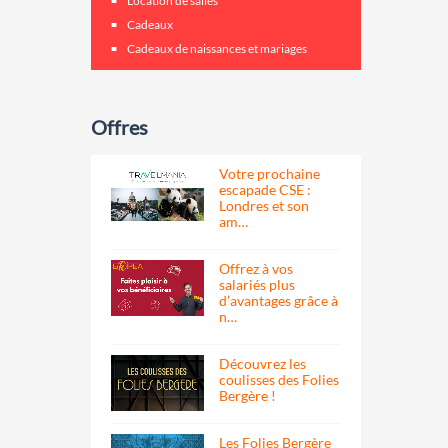
Location de salles
Cadeaux
Cadeaux de naissances et mariages
Offres
Votre prochaine
escapade CSE :
Londres et son
am…
Offrez à vos
salariés plus
d’avantages grâce à
n…
Découvrez les
coulisses des Folies
Bergère !
Les Folies Bergère