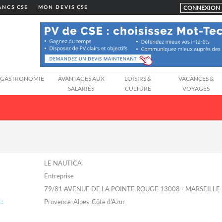
CONNEXION
LANCS CSE
MON DEVIS CSE
GASTRONOMIE
AVANTAGES AUX
LOISIRS &
VACANCES &
SALARIÉS
CULTURE
VOYAGES
LE NAUTICA
Entreprise
79/81 AVENUE DE LA POINTE ROUGE 13008 - MARSEILLE
:
Provence-Alpes-Côte d'Azur