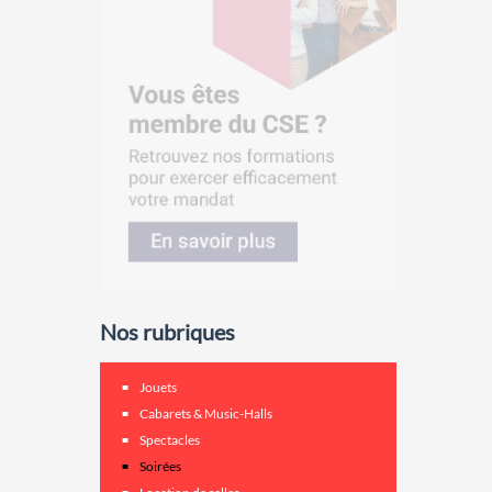
Nos rubriques
Jouets
Cabarets & Music-Halls
Spectacles
Soirées