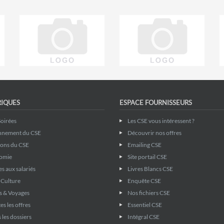
RIQUES
ESPACE FOURNISSEURS
Soirées
Les CSE vous intéressent ?
nnement du CSE
Découvrir nos offres
ions du CSE
Emailing CSE
omie
Site portail CSE
s aux salariés
Livres Blancs CSE
& Culture
Enquête CSE
s & Voyages
Nos fichiers CSE
es les offres
Essentiel CSE
 les dossiers
Intégral CSE