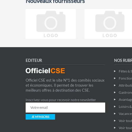
Nouveaux fournisseurs
EDITEUR
NOS RUB
Fêtes & 
Fonctio
Officiel CSE est le site N°1 des comités sociaux
et économiques. Il permet de trouver les
Attribut
meilleurs offres à destination des CSE.
Gastron
Avantage
Inscrivez-vous pour recevoir notre newsletter
Loisirs 
Vacance
JE M'INSCRIS
Voir tout
Voir tous