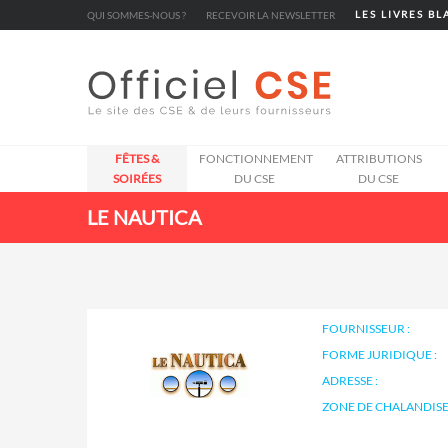
Cookies management panel
QUI SOMMES-NOUS ?
RECEVOIR LA NEWSLETTER
LES LIVRES B
FÊTES &
FONCTIONNEMENT
ATTRIBUTIONS
SOIRÉES
DU CSE
DU CSE
LE NAUTICA
FOURNISSEUR :
FORME JURIDIQUE :
ADRESSE :
ZONE DE CHALANDISE 