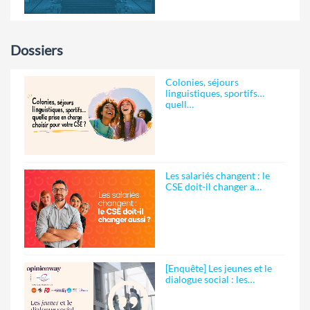
Dossiers
Colonies, séjours
linguistiques, sportifs…
quell…
Les salariés changent : le
CSE doit-il changer a…
[Enquête] Les jeunes et le
dialogue social : les…