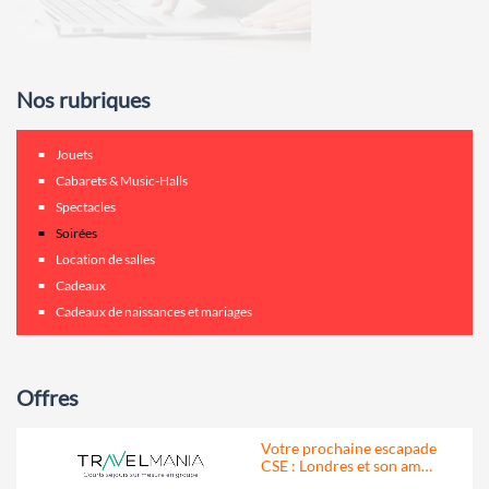
Nos rubriques
Jouets
Cabarets & Music-Halls
Spectacles
Soirées
Location de salles
Cadeaux
Cadeaux de naissances et mariages
Offres
Votre prochaine escapade
CSE : Londres et son am…