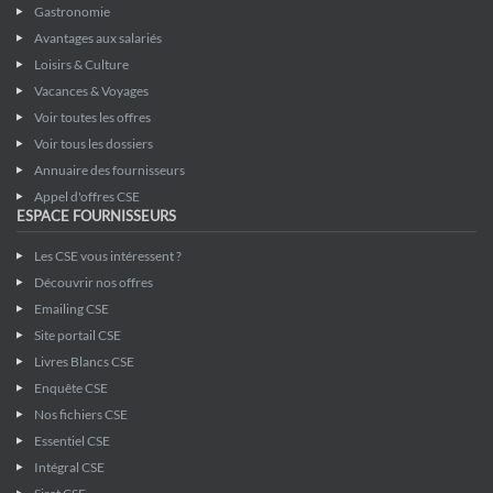
Gastronomie
Avantages aux salariés
Loisirs & Culture
Vacances & Voyages
Voir toutes les offres
Voir tous les dossiers
Annuaire des fournisseurs
Appel d'offres CSE
ESPACE FOURNISSEURS
Les CSE vous intéressent ?
Découvrir nos offres
Emailing CSE
Site portail CSE
Livres Blancs CSE
Enquête CSE
Nos fichiers CSE
Essentiel CSE
Intégral CSE