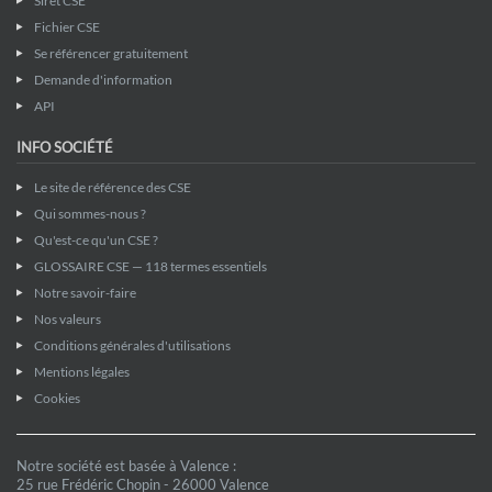
Siret CSE
Fichier CSE
Se référencer gratuitement
Demande d'information
API
INFO SOCIÉTÉ
Le site de référence des CSE
Qui sommes-nous ?
Qu'est-ce qu'un CSE ?
GLOSSAIRE CSE — 118 termes essentiels
Notre savoir-faire
Nos valeurs
Conditions générales d'utilisations
Mentions légales
Cookies
Notre société est basée à Valence :
25 rue Frédéric Chopin - 26000 Valence