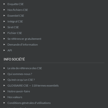
Enquête CSE
Nos fichiers CSE
Essentiel CSE
Intégral CSE
Siret CSE
Fichier CSE
Se référencer gratuitement
Demande d'information
API
INFO SOCIÉTÉ
Le site de référence des CSE
Qui sommes-nous ?
Qu'est-ce qu'un CSE ?
GLOSSAIRE CSE — 118 termes essentiels
Notre savoir-faire
Nos valeurs
Conditions générales d'utilisations