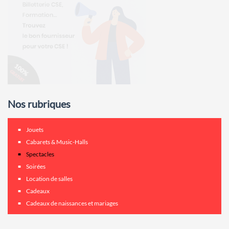
Nos rubriques
Jouets
Cabarets & Music-Halls
Spectacles
Soirées
Location de salles
Cadeaux
Cadeaux de naissances et mariages