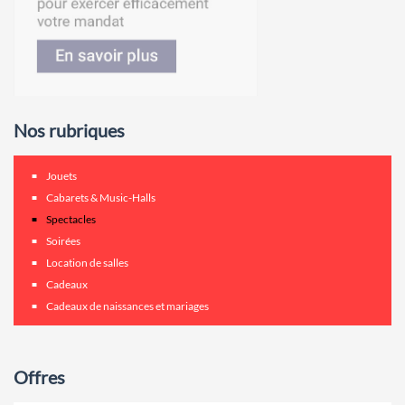
Nos rubriques
Jouets
Cabarets & Music-Halls
Spectacles
Soirées
Location de salles
Cadeaux
Cadeaux de naissances et mariages
Offres