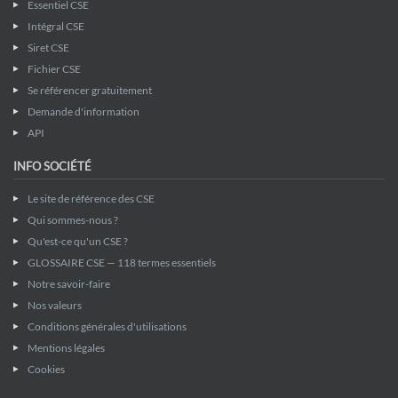
Essentiel CSE
Intégral CSE
Siret CSE
Fichier CSE
Se référencer gratuitement
Demande d'information
API
INFO SOCIÉTÉ
Le site de référence des CSE
Qui sommes-nous ?
Qu'est-ce qu'un CSE ?
GLOSSAIRE CSE — 118 termes essentiels
Notre savoir-faire
Nos valeurs
Conditions générales d'utilisations
Mentions légales
Cookies