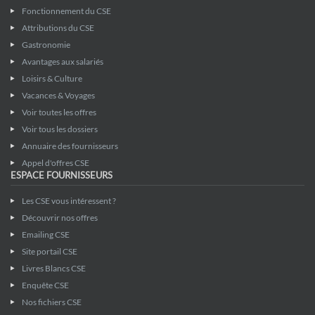
Fonctionnement du CSE
Attributions du CSE
Gastronomie
Avantages aux salariés
Loisirs & Culture
Vacances & Voyages
Voir toutes les offres
Voir tous les dossiers
Annuaire des fournisseurs
Appel d'offres CSE
ESPACE FOURNISSEURS
Les CSE vous intéressent ?
Découvrir nos offres
Emailing CSE
Site portail CSE
Livres Blancs CSE
Enquête CSE
Nos fichiers CSE