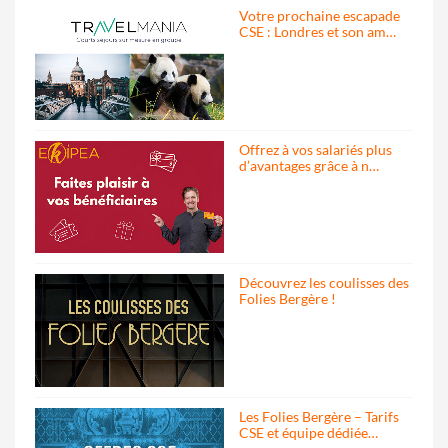
Votre prochaine escapade
CSE : Londres et son am…
Offrez à vos salariés plus
d’avantages grâce à n…
Découvrez les coulisses des
Folies Bergère !
Les Folies Bergère – Tarifs
CSE et équipe dédiée…