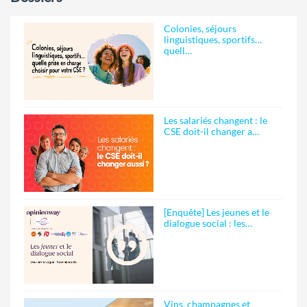
Colonies, séjours
linguistiques, sportifs…
quell…
Les salariés changent : le
CSE doit-il changer a…
[Enquête] Les jeunes et le
dialogue social : les…
Vins, champagnes et