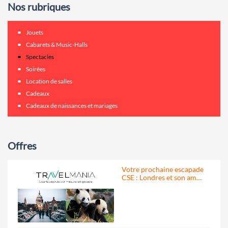
Nos rubriques
Jouets
Cabarets & Music-Halls
Spectacles
Soirées
Location de salles
Cadeaux
Cadeaux de naissances et mariages
Offres
Votre prochaine escapade
CSE : Londres et son am…