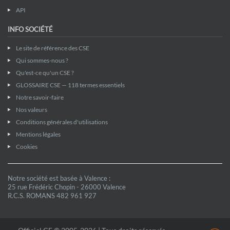
API
INFO SOCIÉTÉ
Le site de référence des CSE
Qui sommes-nous ?
Qu'est-ce qu'un CSE ?
GLOSSAIRE CSE — 118 termes essentiels
Notre savoir-faire
Nos valeurs
Conditions générales d'utilisations
Mentions légales
Cookies
Notre société est basée à Valence :
25 rue Frédéric Chopin - 26000 Valence
R.C.S. ROMANS 482 961 927