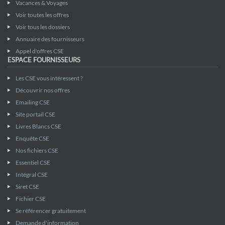
Vacances & Voyages
Voir toutes les offres
Voir tous les dossiers
Annuaire des fournisseurs
Appel d'offres CSE
ESPACE FOURNISSEURS
Les CSE vous intéressent ?
Découvrir nos offres
Emailing CSE
Site portail CSE
Livres Blancs CSE
Enquête CSE
Nos fichiers CSE
Essentiel CSE
Intégral CSE
Siret CSE
Fichier CSE
Se référencer gratuitement
Demande d'information