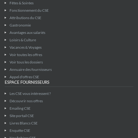
Fêtes & Soirées
Fonctionnement du CSE
Attributions du CSE
Gastronomie
Avantages aux salariés
Loisirs & Culture
Vacances & Voyages
Voir toutes les offres
Voir tous les dossiers
Annuaire des fournisseurs
Appel d'offres CSE
ESPACE FOURNISSEURS
Les CSE vous intéressent ?
Découvrir nos offres
Emailing CSE
Site portail CSE
Livres Blancs CSE
Enquête CSE
Nos fichiers CSE