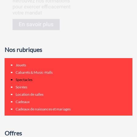
Nos rubriques
Jouets
Cabarets & Music-Halls
Spectacles
Soirées
Location de salles
Cadeaux
Cadeaux de naissances et mariages
Offres