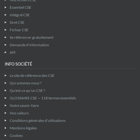
Essentiel CSE
Intégral CSE
Siret CSE
Fichier CSE
Se référencer gratuitement
Demande d'information
API
INFO SOCIÉTÉ
Le site de référence des CSE
Qui sommes-nous ?
Qu'est-ce qu'un CSE ?
GLOSSAIRE CSE — 118 termes essentiels
Notre savoir-faire
Nos valeurs
Conditions générales d'utilisations
Mentions légales
Cookies