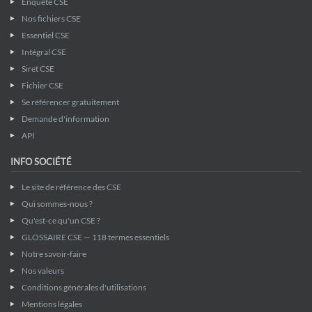
Enquête CSE
Nos fichiers CSE
Essentiel CSE
Intégral CSE
Siret CSE
Fichier CSE
Se référencer gratuitement
Demande d'information
API
INFO SOCIÉTÉ
Le site de référence des CSE
Qui sommes-nous ?
Qu'est-ce qu'un CSE ?
GLOSSAIRE CSE — 118 termes essentiels
Notre savoir-faire
Nos valeurs
Conditions générales d'utilisations
Mentions légales