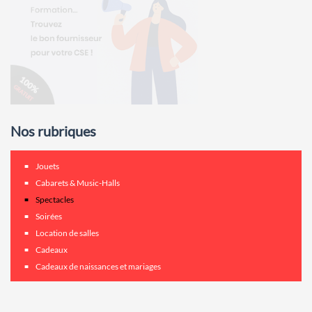
Nos rubriques
Jouets
Cabarets & Music-Halls
Spectacles
Soirées
Location de salles
Cadeaux
Cadeaux de naissances et mariages