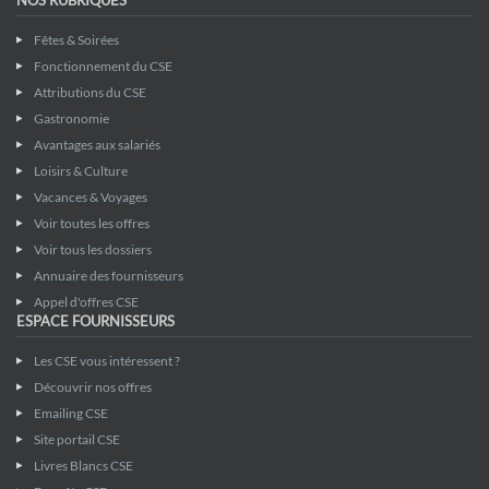
Fêtes & Soirées
Fonctionnement du CSE
Attributions du CSE
Gastronomie
Avantages aux salariés
Loisirs & Culture
Vacances & Voyages
Voir toutes les offres
Voir tous les dossiers
Annuaire des fournisseurs
Appel d'offres CSE
ESPACE FOURNISSEURS
Les CSE vous intéressent ?
Découvrir nos offres
Emailing CSE
Site portail CSE
Livres Blancs CSE