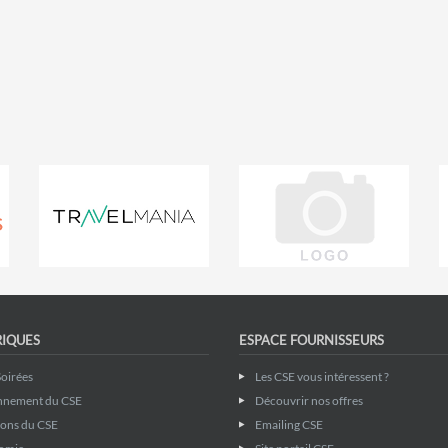
RIQUES
ESPACE FOURNISSEURS
Soirées
Les CSE vous intéressent ?
nnement du CSE
Découvrir nos offres
ions du CSE
Emailing CSE