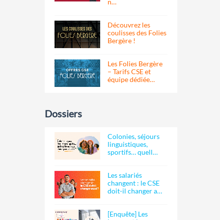
n…
Découvrez les
coulisses des Folies
Bergère !
Les Folies Bergère
– Tarifs CSE et
équipe dédiée…
Dossiers
Colonies, séjours
linguistiques,
sportifs… quell…
Les salariés
changent : le CSE
doit-il changer a…
[Enquête] Les