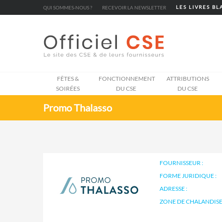
Cookies management panel
QUI SOMMES-NOUS ?
RECEVOIR LA NEWSLETTER
LES LIVRES B
FÊTES &
FONCTIONNEMENT
ATTRIBUTIONS
SOIRÉES
DU CSE
DU CSE
Promo Thalasso
FOURNISSEUR :
FORME JURIDIQUE :
ADRESSE :
ZONE DE CHALANDISE 