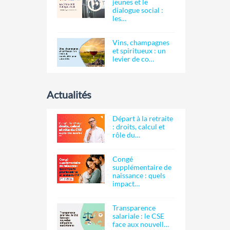
jeunes et le
dialogue social :
les…
Vins, champagnes
et spiritueux : un
levier de co…
Actualités
Départ à la retraite
: droits, calcul et
rôle du…
Congé
supplémentaire de
naissance : quels
impact…
Transparence
salariale : le CSE
face aux nouvell…