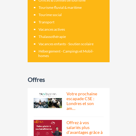
Offices & comités de tourisme
Tourisme fluvial & maritime
Tourime social
Transport
Vacances actives
Thalassothérapie
Vacances enfants - Soutien scolaire
Hébergement - Campings et Mobil-
homes
Offres
Votre prochaine
escapade CSE :
Londres et son
am…
Offrez à vos
salariés plus
d’avantages grâce à