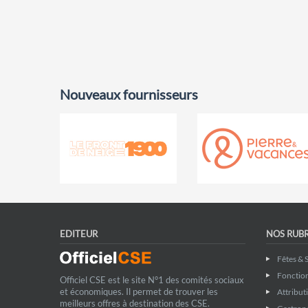
Nouveaux fournisseurs
EDITEUR
NOS RUB
Fêtes & 
Fonctio
Officiel CSE est le site N°1 des comités sociaux
et économiques. Il permet de trouver les
Attribut
meilleurs offres à destination des CSE.