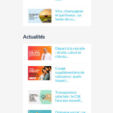
Vins, champagnes
et spiritueux : un
levier de co…
Actualités
Départ à la retraite
: droits, calcul et
rôle du…
Congé
supplémentaire de
naissance : quels
impact…
Transparence
salariale : le CSE
face aux nouvell…
Dialogue social : ce