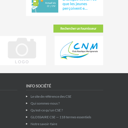
que les jeunes
perçoivent e…
Rechercher un fournisseur
INFO SOCIÉTÉ
Le site de référence des CSE
Qui sommes-nous ?
Qu'est-ce qu'un CSE ?
GLOSSAIRE CSE — 118 termes essentiels
Notre savoir-faire