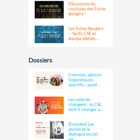
Découvrez les
coulisses des Folies
Bergère !
Les Folies Bergère
– Tarifs CSE et
équipe dédiée…
Dossiers
Colonies, séjours
linguistiques,
sportifs… quell…
Les salariés
changent : le CSE
doit-il changer a…
[Enquête] Les
jeunes et le
dialogue social :
les…