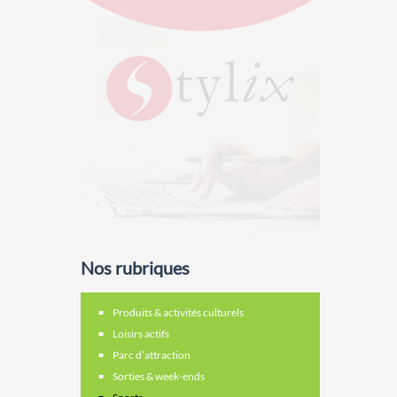
Nos rubriques
Produits & activités culturels
Loisirs actifs
Parc d’attraction
Sorties & week-ends