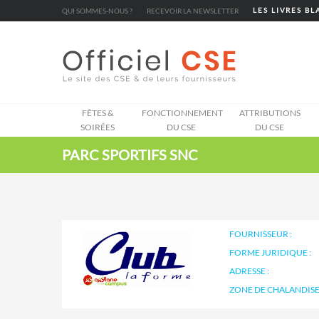
Cookies management panel
QUI SOMMES-NOUS ?
RECEVOIR LA NEWSLETTER
LES LIVRES B
FÊTES &
FONCTIONNEMENT
ATTRIBUTIONS
SOIRÉES
DU CSE
DU CSE
PARC SPORTIFS SNC
FOURNISSEUR :
FORME JURIDIQUE :
ADRESSE :
ZONE DE CHALANDISE 