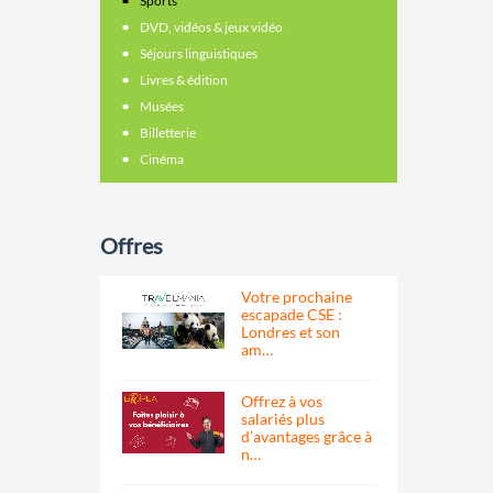
Sports
DVD, vidéos & jeux vidéo
Séjours linguistiques
Livres & édition
Musées
Billetterie
Cinéma
Offres
Votre prochaine
escapade CSE :
Londres et son
am…
Offrez à vos
salariés plus
d’avantages grâce à
n…