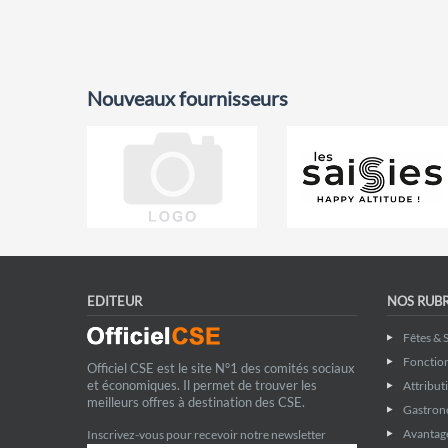
Nouveaux fournisseurs
EDITEUR
NOS RUB
Fêtes & 
Fonctio
Officiel CSE est le site N°1 des comités sociaux
et économiques. Il permet de trouver les
Attribut
meilleurs offres à destination des CSE.
Gastron
Avantage
Inscrivez-vous pour recevoir notre newsletter