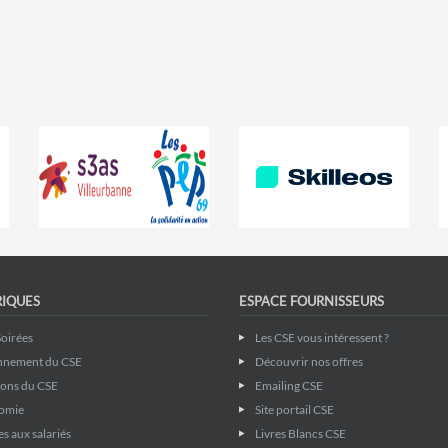
RIQUES
ESPACE FOURNISSEURS
Soirées
Les CSE vous intéressent ?
nnement du CSE
Découvrir nos offres
ions du CSE
Emailing CSE
omie
Site portail CSE
s aux salariés
Livres Blancs CSE