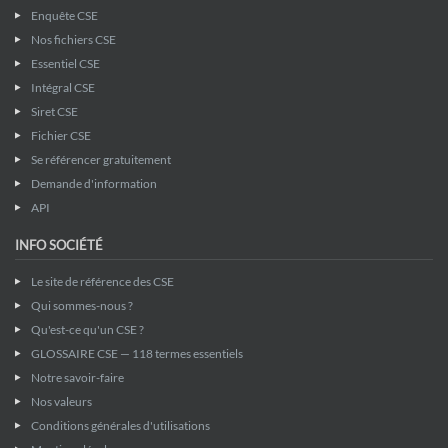
Enquête CSE
Nos fichiers CSE
Essentiel CSE
Intégral CSE
Siret CSE
Fichier CSE
Se référencer gratuitement
Demande d'information
API
INFO SOCIÉTÉ
Le site de référence des CSE
Qui sommes-nous ?
Qu'est-ce qu'un CSE ?
GLOSSAIRE CSE — 118 termes essentiels
Notre savoir-faire
Nos valeurs
Conditions générales d'utilisations