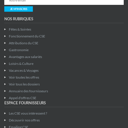
JE M'INSCRIS
NOS RUBRIQUES
Fêtes & Soirées
Fonctionnement du CSE
Attributions du CSE
Gastronomie
Avantages aux salariés
Loisirs & Culture
Vacances & Voyages
Voir toutes les offres
Voir tous les dossiers
Annuaire des fournisseurs
Appel d'offres CSE
ESPACE FOURNISSEURS
Les CSE vous intéressent ?
Découvrir nos offres
Emailing CSE