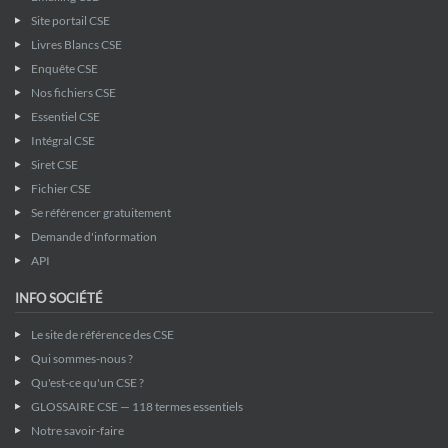
Site portail CSE
Livres Blancs CSE
Enquête CSE
Nos fichiers CSE
Essentiel CSE
Intégral CSE
Siret CSE
Fichier CSE
Se référencer gratuitement
Demande d'information
API
INFO SOCIÉTÉ
Le site de référence des CSE
Qui sommes-nous ?
Qu'est-ce qu'un CSE ?
GLOSSAIRE CSE — 118 termes essentiels
Notre savoir-faire