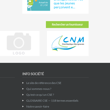
que les jeunes
perçoivent e…
Rechercher un fournisseur
INFO SOCIÉTÉ
Le site de référence des CSE
Qui sommes-nous ?
Qu'est-ce qu'un CSE ?
GLOSSAIRE CSE — 118 termes essentiels
Notre savoir-faire