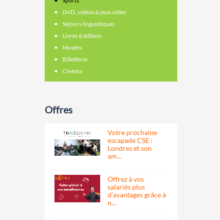
Sports
DVD, vidéos & jeux vidéo
Séjours linguistiques
Livres & édition
Musées
Billetterie
Cinéma
Offres
Votre prochaine
escapade CSE :
Londres et son
am…
Offrez à vos
salariés plus
d’avantages grâce à
n…