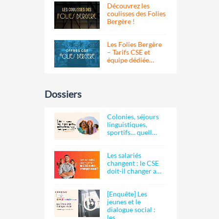
Découvrez les
coulisses des Folies
Bergère !
Les Folies Bergère
– Tarifs CSE et
équipe dédiée…
Dossiers
Colonies, séjours
linguistiques,
sportifs… quell…
Les salariés
changent : le CSE
doit-il changer a…
[Enquête] Les
jeunes et le
dialogue social :
les…