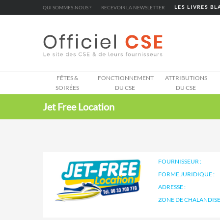
Cookies management panel
QUI SOMMES-NOUS ?
RECEVOIR LA NEWSLETTER
LES LIVRES B
FÊTES &
FONCTIONNEMENT
ATTRIBUTIONS
SOIRÉES
DU CSE
DU CSE
Jet Free Location
FOURNISSEUR :
FORME JURIDIQUE :
ADRESSE :
ZONE DE CHALANDISE 