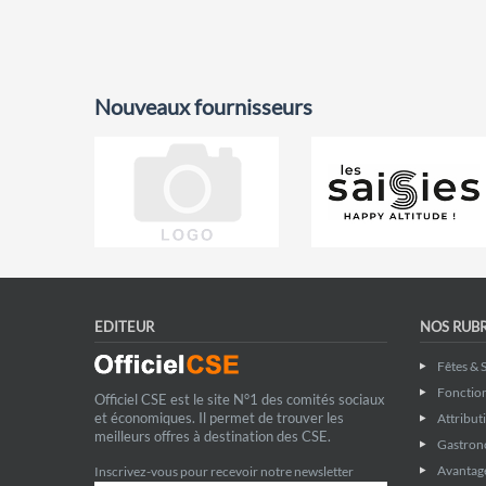
Nouveaux fournisseurs
EDITEUR
NOS RUB
Fêtes & 
Fonctio
Officiel CSE est le site N°1 des comités sociaux
et économiques. Il permet de trouver les
Attribut
meilleurs offres à destination des CSE.
Gastron
Avantage
Inscrivez-vous pour recevoir notre newsletter