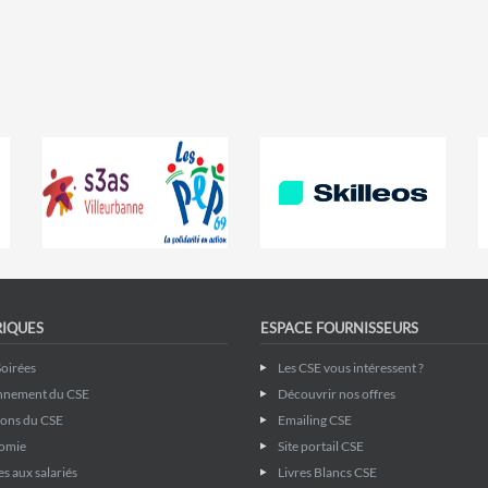
RIQUES
ESPACE FOURNISSEURS
Soirées
Les CSE vous intéressent ?
nnement du CSE
Découvrir nos offres
ions du CSE
Emailing CSE
omie
Site portail CSE
s aux salariés
Livres Blancs CSE