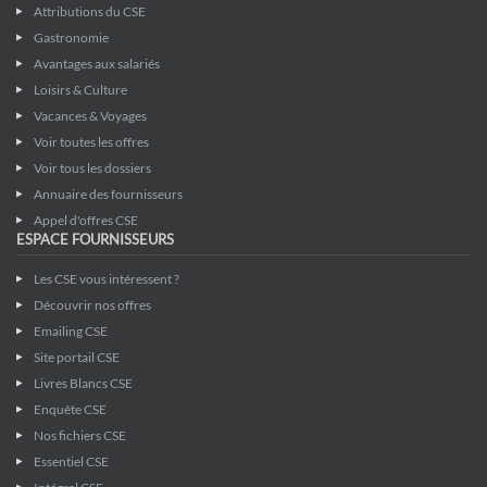
Attributions du CSE
Gastronomie
Avantages aux salariés
Loisirs & Culture
Vacances & Voyages
Voir toutes les offres
Voir tous les dossiers
Annuaire des fournisseurs
Appel d'offres CSE
ESPACE FOURNISSEURS
Les CSE vous intéressent ?
Découvrir nos offres
Emailing CSE
Site portail CSE
Livres Blancs CSE
Enquête CSE
Nos fichiers CSE
Essentiel CSE