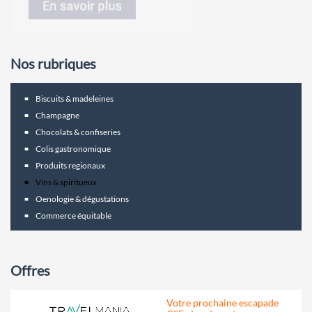
Nos rubriques
Biscuits & madeleines
Champagne
Chocolats & confiseries
Colis gastronomique
Produits regionaux
Vins & spiritueux
Oenologie & dégustations
Commerce équitable
Offres
Votre prochaine escapade