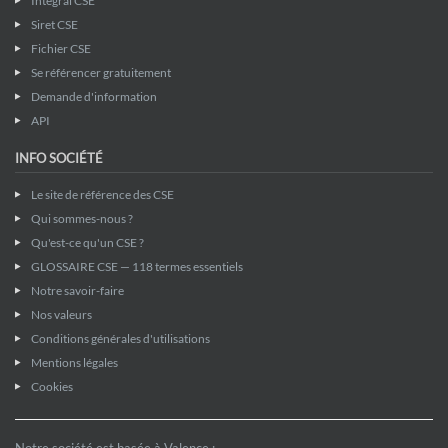
Intégral CSE
Siret CSE
Fichier CSE
Se référencer gratuitement
Demande d'information
API
INFO SOCIÉTÉ
Le site de référence des CSE
Qui sommes-nous ?
Qu'est-ce qu'un CSE ?
GLOSSAIRE CSE — 118 termes essentiels
Notre savoir-faire
Nos valeurs
Conditions générales d'utilisations
Mentions légales
Cookies