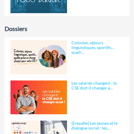
Dossiers
Colonies, séjours
linguistiques, sportifs…
quell…
Les salariés changent : le
CSE doit-il changer a…
[Enquête] Les jeunes et le
dialogue social : les…