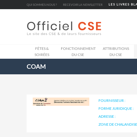
Cookies management panel
QUI SOMMES-NOUS ?
RECEVOIR LA NEWSLETTER
LES LIVRES B
FÊTES &
FONCTIONNEMENT
ATTRIBUTIONS
SOIRÉES
DU CSE
DU CSE
COAM
FOURNISSEUR :
FORME JURIDIQUE :
ADRESSE :
ZONE DE CHALANDISE 