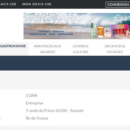
CONNEXION
LANCS CSE
MON DEVIS CSE
GASTRONOMIE
AVANTAGES AUX
LOISIRS &
VACANCES &
SALARIÉS
CULTURE
VOYAGES
COAM
Entreprise
5 sente du Prince 60300 - Aumont
:
Île-de-France