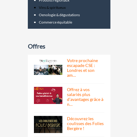
Produits regionaux
Vins & spiritueux
Oenologie & dégustations
Commerce équitable
Offres
Votre prochaine
escapade CSE :
Londres et son
am…
Offrez à vos
salariés plus
d’avantages grâce à
n…
Découvrez les
coulisses des Folies
Bergère !