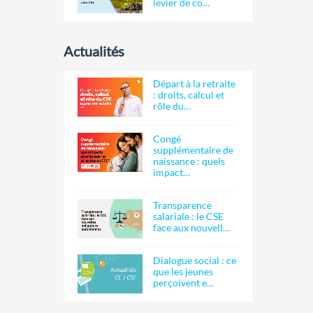
levier de co…
Actualités
Départ à la retraite
: droits, calcul et
rôle du…
Congé
supplémentaire de
naissance : quels
impact…
Transparence
salariale : le CSE
face aux nouvell…
Dialogue social : ce
que les jeunes
perçoivent e…