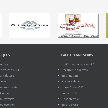
RIQUES
ESPACE FOURNISSEURS
Soirées
Les CSE vous intéressent ?
nnement du CSE
Découvrir nos offres
ions du CSE
Emailing CSE
omie
Site portail CSE
s aux salariés
Livres Blancs CSE
& Culture
Enquête CSE
s & Voyages
Nos fichiers CSE
es les offres
Essentiel CSE