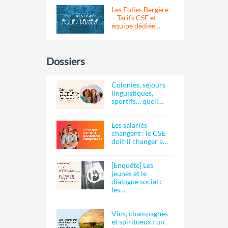
Les Folies Bergère
– Tarifs CSE et
équipe dédiée…
Dossiers
Colonies, séjours
linguistiques,
sportifs… quell…
Les salariés
changent : le CSE
doit-il changer a…
[Enquête] Les
jeunes et le
dialogue social :
les…
Vins, champagnes
et spiritueux : un