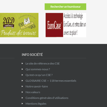
Rechercher un fournisseur
INFO SOCIÉTÉ
Le site de référence des CSE
Qui sommes-nous ?
Qu'est-ce qu'un CSE ?
GLOSSAIRE CSE — 118 termes essentiels
Notre savoir-faire
Nos valeurs
Conditions générales d'utilisations
Mentions légales