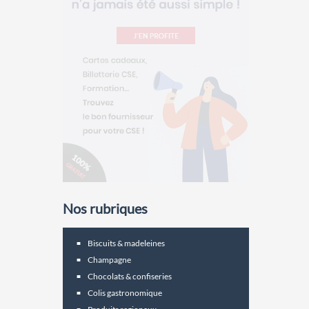
Nos rubriques
Biscuits & madeleines
Champagne
Chocolats & confiseries
Colis gastronomique