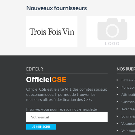
Nouveaux fournisseurs
EDITEUR
NOS RUB
Fêtes & 
Fonctio
Officiel CSE est le site N°1 des comités sociaux
et économiques. Il permet de trouver les
Attribut
meilleurs offres à destination des CSE.
Gastron
Avantage
Inscrivez-vous pour recevoir notre newsletter
Loisirs 
Vacance
JE M'INSCRIS
Voir tout