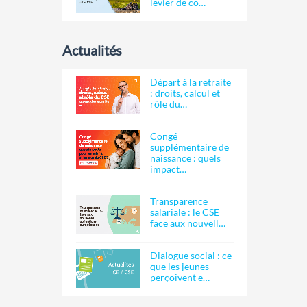
levier de co…
Actualités
Départ à la retraite
: droits, calcul et
rôle du…
Congé
supplémentaire de
naissance : quels
impact…
Transparence
salariale : le CSE
face aux nouvell…
Dialogue social : ce
que les jeunes
perçoivent e…