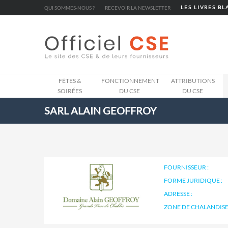
Cookies management panel
QUI SOMMES-NOUS ?
RECEVOIR LA NEWSLETTER
LES LIVRES B
FÊTES &
FONCTIONNEMENT
ATTRIBUTIONS
SOIRÉES
DU CSE
DU CSE
SARL ALAIN GEOFFROY
FOURNISSEUR :
FORME JURIDIQUE :
ADRESSE :
ZONE DE CHALANDISE 