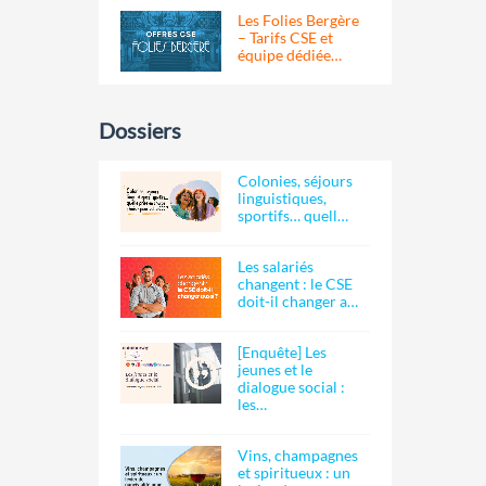
Les Folies Bergère
– Tarifs CSE et
équipe dédiée…
Dossiers
Colonies, séjours
linguistiques,
sportifs… quell…
Les salariés
changent : le CSE
doit-il changer a…
[Enquête] Les
jeunes et le
dialogue social :
les…
Vins, champagnes
et spiritueux : un