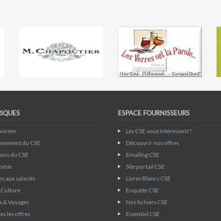
RIQUES
ESPACE FOURNISSEURS
Soirées
Les CSE vous intéressent ?
nnement du CSE
Découvrir nos offres
ions du CSE
Emailing CSE
omie
Site portail CSE
s aux salariés
Livres Blancs CSE
& Culture
Enquête CSE
s & Voyages
Nos fichiers CSE
es les offres
Essentiel CSE