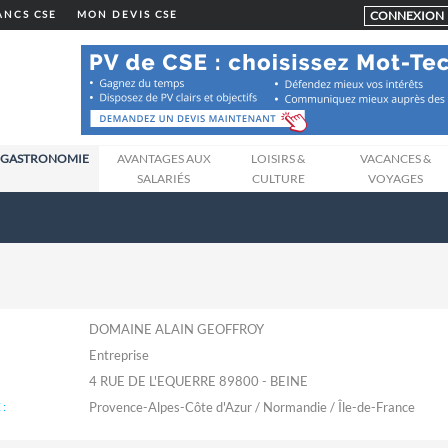
CONNEXION
LANCS CSE
MON DEVIS CSE
GASTRONOMIE
AVANTAGES AUX
LOISIRS &
VACANCES &
SALARIÉS
CULTURE
VOYAGES
DOMAINE ALAIN GEOFFROY
Entreprise
4 RUE DE L'EQUERRE 89800 - BEINE
:
Provence-Alpes-Côte d'Azur / Normandie / Île-de-France