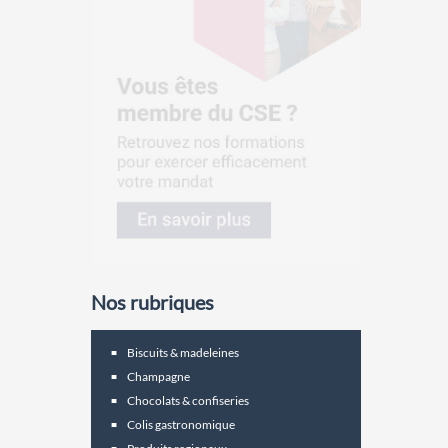
Nos rubriques
Biscuits & madeleines
Champagne
Chocolats & confiseries
Colis gastronomique