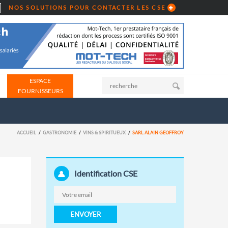
NOS SOLUTIONS POUR CONTACTER LES CSE
ESPACE
FOURNISSEURS
ACCUEIL
GASTRONOMIE
VINS & SPIRITUEUX
SARL ALAIN GEOFFROY
Identification CSE
ENVOYER