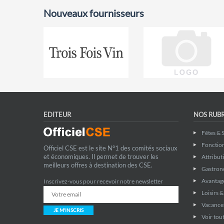
Nouveaux fournisseurs
EDITEUR
NOS RUB
Fêtes & 
Fonctio
Officiel CSE est le site N°1 des comités sociaux
et économiques. Il permet de trouver les
Attribut
meilleurs offres à destination des CSE.
Gastron
Avantage
Inscrivez-vous pour recevoir notre newsletter
Loisirs 
Vacance
JE M'INSCRIS
Voir tout