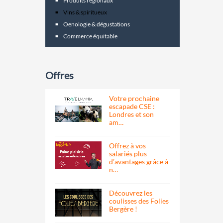
Produits regionaux
Vins & spiritueux
Oenologie & dégustations
Commerce équitable
Offres
Votre prochaine
escapade CSE :
Londres et son
am…
Offrez à vos
salariés plus
d’avantages grâce à
n…
Découvrez les
coulisses des Folies
Bergère !