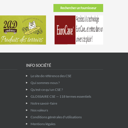
Rechercher un fournisseur
INFO SOCIÉTÉ
Le site de référence des CSE
Qui sommes-nous ?
Qu'est-ce qu'un CSE ?
GLOSSAIRE CSE — 118 termes essentiels
Notre savoir-faire
Nos valeurs
Conditions générales d'utilisations
Mentions légales