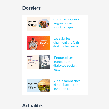
Dossiers
Colonies, séjours
linguistiques,
sportifs… quell…
Les salariés
changent : le CSE
doit-il changer a…
[Enquête] Les
jeunes et le
dialogue social :
les…
Vins, champagnes
et spiritueux : un
levier de co…
Actualités