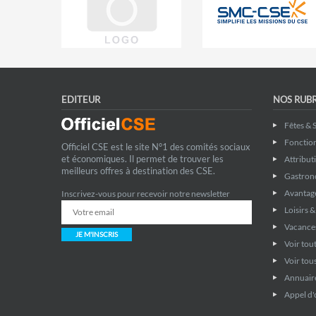
EDITEUR
NOS RUB
Fêtes & 
Fonctio
Officiel CSE est le site N°1 des comités sociaux
et économiques. Il permet de trouver les
Attribut
meilleurs offres à destination des CSE.
Gastron
Avantage
Inscrivez-vous pour recevoir notre newsletter
Loisirs 
Vacance
JE M'INSCRIS
Voir tout
Voir tous
Annuaire
Appel d'