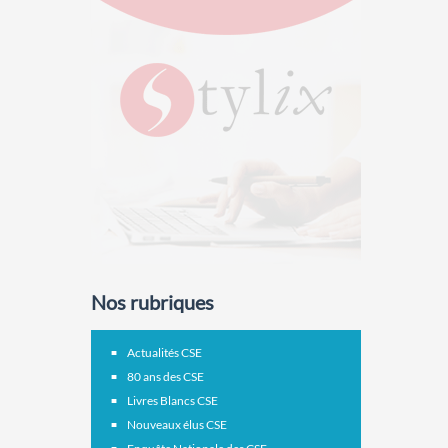
Nos rubriques
Actualités CSE
80 ans des CSE
Livres Blancs CSE
Nouveaux élus CSE