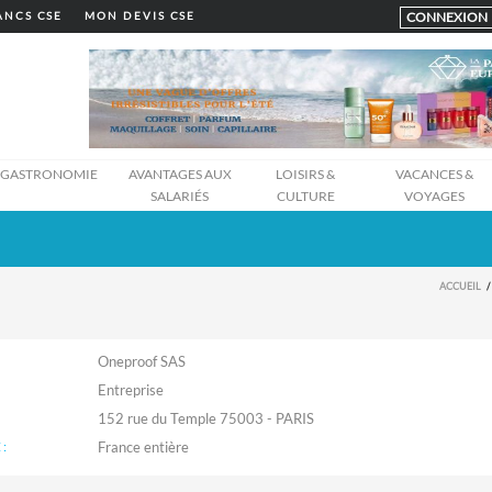
CONNEXION
LANCS CSE
MON DEVIS CSE
GASTRONOMIE
AVANTAGES AUX
LOISIRS &
VACANCES &
SALARIÉS
CULTURE
VOYAGES
ACCUEIL
Oneproof SAS
Entreprise
152 rue du Temple 75003 - PARIS
: