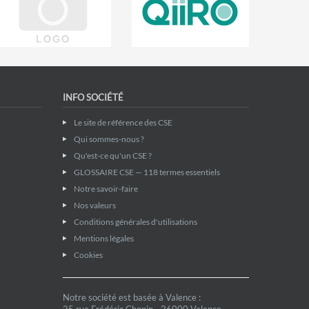
INFO SOCIÉTÉ
Le site de référence des CSE
Qui sommes-nous ?
Qu'est-ce qu'un CSE ?
GLOSSAIRE CSE — 118 termes essentiels
Notre savoir-faire
Nos valeurs
Conditions générales d'utilisations
Mentions légales
Cookies
Notre société est basée à Valence :