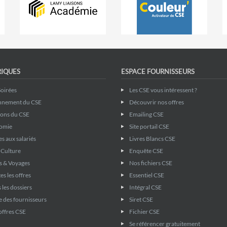
RIQUES
ESPACE FOURNISSEURS
Soirées
Les CSE vous intéressent ?
nnement du CSE
Découvrir nos offres
ions du CSE
Emailing CSE
omie
Site portail CSE
s aux salariés
Livres Blancs CSE
& Culture
Enquête CSE
s & Voyages
Nos fichiers CSE
es les offres
Essentiel CSE
 les dossiers
Intégral CSE
 des fournisseurs
Siret CSE
offres CSE
Fichier CSE
Se référencer gratuitement