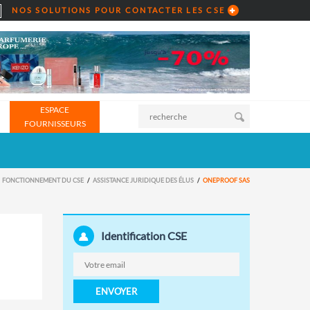
NOS SOLUTIONS POUR CONTACTER LES CSE
ESPACE
FOURNISSEURS
FONCTIONNEMENT DU CSE
ASSISTANCE JURIDIQUE DES ÉLUS
ONEPROOF SAS
Identification CSE
ENVOYER