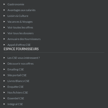
Gastronomie
Avantages aux salariés
Loisirs & Culture
Vacances & Voyages
Voir toutes les offres
Voir tous les dossiers
Annuaire des fournisseurs
Appel d'offres CSE
ESPACE FOURNISSEURS
Les CSE vous intéressent ?
Découvrir nos offres
Emailing CSE
Site portail CSE
Livres Blancs CSE
Enquête CSE
Nos fichiers CSE
Essentiel CSE
Intégral CSE