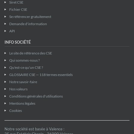
Siret CSE
Fichier CSE
Se référencer gratuitement
Demande d'information
API
INFO SOCIÉTÉ
Le site de référence des CSE
Qui sommes-nous ?
Qu'est-ce qu'un CSE ?
GLOSSAIRE CSE — 118 termes essentiels
Notre savoir-faire
Nos valeurs
Conditions générales d'utilisations
Mentions légales
Cookies
Notre société est basée à Valence :