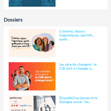
Dossiers
Colonies, séjours
linguistiques, sportifs…
quell…
Les salariés changent : le
CSE doit-il changer a…
[Enquête] Les jeunes et le
dialogue social : les…