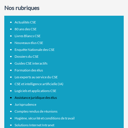
Nos rubriques
Actualités CSE
80 ans des CSE
Livres Blancs CSE
Nouveaux élus CSE
Enquête Nationale des CSE
Dossiers du CSE
Guides CSE interactifs
Formation des élus
Les experts au service du CSE
CSE et intelligence artificielle (IA)
Logiciels et applications CSE
Assistance juridique des élus
Jurisprudence
Comptes rendus de réunions
Hygiène, sécurité et conditions de travail
Solutions Internet Intranet