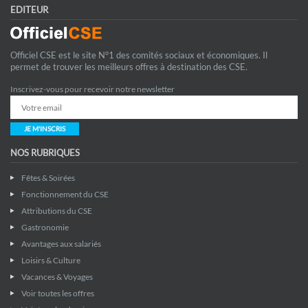
EDITEUR
Officiel CSE est le site N°1 des comités sociaux et économiques. Il
permet de trouver les meilleurs offres à destination des CSE.
Inscrivez-vous pour recevoir notre newsletter
JE M'INSCRIS
NOS RUBRIQUES
Fêtes & Soirées
Fonctionnement du CSE
Attributions du CSE
Gastronomie
Avantages aux salariés
Loisirs & Culture
Vacances & Voyages
Voir toutes les offres