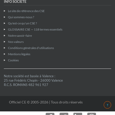
INFO SOCIÉTÉ
Le site de référence des CSE
Qui sommes-nous ?
Qu'est-ce qu'un CSE ?
GLOSSAIRE CSE — 118 termes essentiels
Notre savoir-faire
Nos valeurs
Conditions générales d'utilisations
Mentions légales
Cookies
Notre société est basée à Valence :
25 rue Frédéric Chopin - 26000 Valence
R.C.S. ROMANS 482 961 927
Officiel CE © 2005-2026 | Tous droits réservés