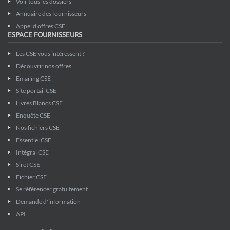
Voir tous les dossiers
Annuaire des fournisseurs
Appel d'offres CSE
ESPACE FOURNISSEURS
Les CSE vous intéressent ?
Découvrir nos offres
Emailing CSE
Site portail CSE
Livres Blancs CSE
Enquête CSE
Nos fichiers CSE
Essentiel CSE
Intégral CSE
Siret CSE
Fichier CSE
Se référencer gratuitement
Demande d'information
API